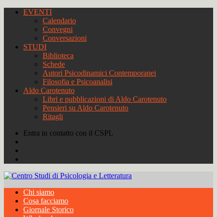
EVENTI
Calendario
Convegni
Conversazioni
STUDI
Biblioteca
Schede
Autori Psicodinamici Contemporanei
Filosofia e Psicoanalisi
Aldo Carotenuto
Libri e pubblicazioni di Aldo Carotenuto
Pensieri su Aldo Carotenuto
Ritagli
Entra in contatto con il CSPL
Chi siamo
Cosa facciamo
Giornale Storico