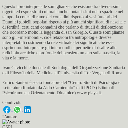
Questo libro interpreta le somiglianze che esistono tra diversissimi
oggetti ed espressioni culturali anche lontanissimi nello spazio e nel
tempo: la conca di rame dei contadini rispetto ai vasi funebri dei
Daunii; i gioielli popolari rispetto ai più antichi significati di nascita e
di fertilità; certi canti contadini che parlano di rituali di deflorazione
che ricordano molto la leggenda di san Giorgio. Queste somiglianze
sono gli «intermondi», cioè relazioni tra antropologie diverse
interpretabili costruendo la rete virtuale dei significati che esse
esprimono. Interpretare gli intermondi ci permette di risalire alle
radici più arcaiche e profonde del pensiero umano sulla nascita, la
vita e la morte.
Ivan Cavicchi è docente di Sociologia dell’Organizzazione Sanitaria
e di Filosofia della Medicina all’Università di Tor Vergata di Roma.
Enrico Santori è socio fondatore del “Centro Studi di Psicologia e
Letteratura fondato da Aldo Carotenuto” e di IPOD (Istituto di
Psicodramma a Orientamento Dinamico) www.plays.it.
Condividi:
L'autore
CSPL