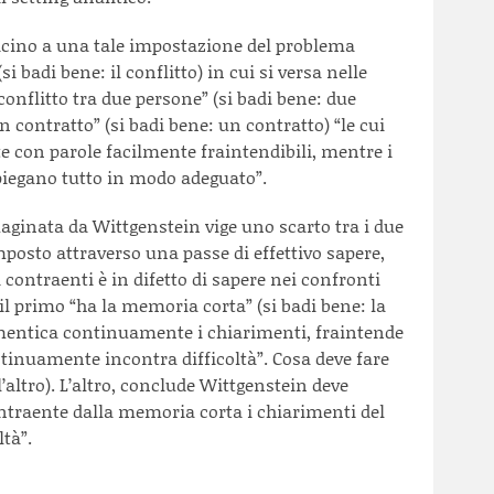
icino a una tale impostazione del problema
i badi bene: il conflitto) in cui si versa nelle
“conflitto tra due persone” (si badi bene: due
 contratto” (si badi bene: un contratto) “le cui
te con parole facilmente fraintendibili, mentre i
spiegano tutto in modo adeguato”.
aginata da Wittgenstein vige uno scarto tra i due
posto attraverso una passe di effettivo sapere,
contraenti è in difetto di sapere nei confronti
 il primo “ha la memoria corta” (si badi bene: la
entica continuamente i chiarimenti, fraintende
ntinuamente incontra difficoltà”. Cosa deve fare
l’altro). L’altro, conclude Wittgenstein deve
ntraente dalla memoria corta i chiarimenti del
ltà”.