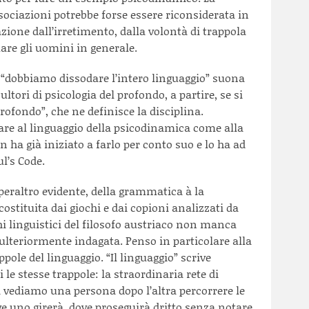
ssociazioni potrebbe forse essere riconsiderata in
azione dall’irretimento, dalla volontà di trappola
e gli uomini in generale.
“dobbiamo dissodare l’intero linguaggio” suona
ltori di psicologia del profondo, a partire, se si
profondo”, che ne definisce la disciplina.
re al linguaggio della psicodinamica come alla
 ha già iniziato a farlo per conto suo e lo ha ad
l’s Code.
 peraltro evidente, della grammatica à la
stituita dai giochi e dai copioni analizzati da
hi linguistici del filosofo austriaco non manca
ulteriormente indagata. Penso in particolare alla
ole del linguaggio. “Il linguaggio” scrive
 le stesse trappole: la straordinaria rete di
ì vediamo una persona dopo l’altra percorrere le
e uno girerà, dove proseguirà dritto senza notare