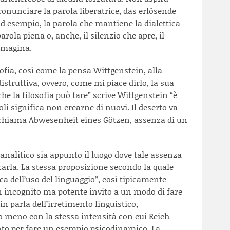
ronunciare la parola liberatrice, das erlösende
d esempio, la parola che mantiene la dialettica
parola piena o, anche, il silenzio che apre, il
immagina.
sofia, così come la pensa Wittgenstein, alla
istruttiva, ovvero, come mi piace dirlo, la sua
che la filosofia può fare” scrive Wittgenstein “è
oli significa non crearne di nuovi. Il deserto va
n chiama Abwesenheit eines Götzen, assenza di un
 analitico sia appunto il luogo dove tale assenza
tarla. La stessa proposizione secondo la quale
fica dell’uso del linguaggio”, così tipicamente
 incognito ma potente invito a un modo di fare
n parla dell’irretimento linguistico,
 meno con la stessa intensità con cui Reich
anto per fare un esempio psicodinamico. La