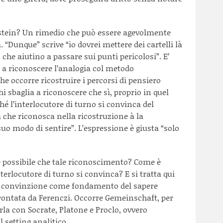
tein? Un rimedio che può essere agevolmente
 “Dunque” scrive “io dovrei mettere dei cartelli là
 che aiutino a passare sui punti pericolosi”. E’
a riconoscere l’analogia col metodo
he occorre ricostruire i percorsi di pensiero
i sbaglia a riconoscere che sì, proprio in quel
hé l’interlocutore di turno si convinca del
che riconosca nella ricostruzione à la
suo modo di sentire”. L’espressione è giusta “solo
è possibile che tale riconoscimento? Come è
nterlocutore di turno si convinca? E si tratta qui
la convinzione come fondamento del sapere
ontata da Ferenczi. Occorre Gemeinschaft, per
rla con Socrate, Platone e Proclo, ovvero
 setting analitico.