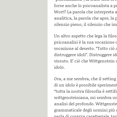
forse anche lo psicoanalista a p
Wort? La parola che interpreta a
analitica, la parola che apre, la 
silenzio pieno, il silenzio che 
Un altro aspetto che lega la filo
psicoanalisi è la sua vocazione d
vocazione al deserto. “Tutto ciò 
distruggere idoli”. Distruggere id
vissuto. E’ ciò che Wittgenstei
idolo.
Ora, a me sembra, che il setting
di un idolo è possibile sperimen
“tutta la nostra filosofia è retti
wittgensteiniana, mi sembra un
analisi del profondo. Wittgenstei
grammaticale degli uomini più o
parla di corazza caratteriale, t