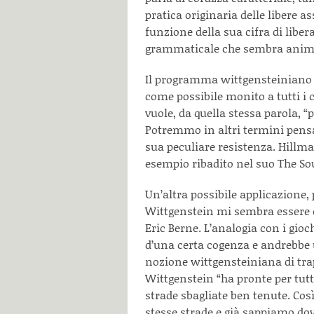
pratica originaria delle libere a
funzione della sua cifra di liber
grammaticale che sembra animar
Il programma wittgensteiniano 
come possibile monito a tutti i cu
vuole, da quella stessa parola, “
Potremmo in altri termini pensa
sua peculiare resistenza. Hillman
esempio ribadito nel suo The Sou
Un’altra possibile applicazione,
Wittgenstein mi sembra essere co
Eric Berne. L’analogia con i gioc
d’una certa cogenza e andrebbe 
nozione wittgensteiniana di trapp
Wittgenstein “ha pronte per tutti
strade sbagliate ben tenute. Cos
stesse strade e già sappiamo dov