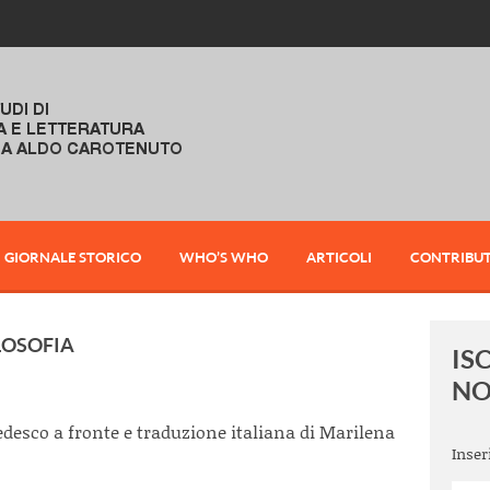
GIORNALE STORICO
WHO’S WHO
ARTICOLI
CONTRIBUT
LOSOFIA
IS
NO
edesco a fronte e traduzione italiana di Marilena
Inser