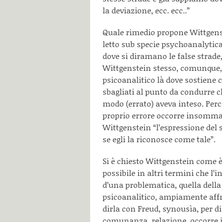
la deviazione, ecc. ecc..”
Quale rimedio propone Wittgens
letto sub specie psychoanalytica.
dove si diramano le false strade,
Wittgenstein stesso, comunque, 
psicoanalitico là dove sostiene c
sbagliati al punto da condurre ch
modo (errato) aveva inteso. Perc
proprio errore occorre insomma 
Wittgenstein “l’espressione del 
se egli la riconosce come tale”.
Si è chiesto Wittgenstein come 
possibile in altri termini che l’i
d’una problematica, quella del
psicoanalitico, ampiamente affr
dirla con Freud, synousìa, per di
comunanza, relazione, occorre il