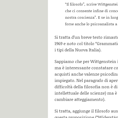
“Il filosofo”, scrive Wittgenste
che ci consente infine di conce
nostra coscienza”. E se in luo
forse anche lo psicoanalista a
Si tratta d’un breve testo rimast
1969 e noto col titolo “Grammatic
i tipi della Nuova Italia).
Sappiamo che per Wittgenstein i 
ma è interessante constatare co
acquisti anche valenze psicodin
impiegato. Nel paragrafo di aper
difficoltà della filosofia non è di
intellettuale delle scienze) ma è
cambiare atteggiamento).
Si tratta, aggiunge il filosofo au
questa proposizione (“Widerstän