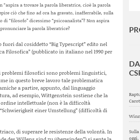
in “aspira a trovare la parola liberatrice, cioè la parola
pire ciò che fino ad ora ha gravato, inafferrabile, sulla
go di “filosofo” dicessimo “psicoanalista”? Non aspira
 pronunciare la parola liberatrice?
PR
o fuori dal cosiddetto “Big Typescript” edito nel
a Filosofica” (pubblicato in italiano nel 1990 per
DA
CS
problemi filosofici sono problemi linguistici,
me in questo breve lavoro tale problematica
amiche a partire, appunto, dal linguaggio
Raptu
tura, ad esempio, Wittgenstein sostiene che la
Caro
 ordine intellettuale (non è la difficoltà
 “Schwierigkeit einer Umstellung” (difficoltà di
Winni
striaco, di superare le resistenze della volontà. In
Sulla
oggi.
de des Willens sind zu überwinden”) si sente la