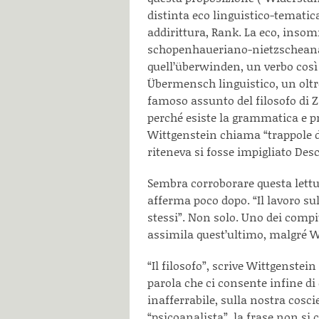
distinta eco linguistico-tematic
addirittura, Rank. La eco, insom
schopenhaueriano-nietzscheana 
quell’überwinden, un verbo così
Übermensch linguistico, un olt
famoso assunto del filosofo di 
perché esiste la grammatica e pr
Wittgenstein chiama “trappole de
riteneva si fosse impigliato Desc
Sembra corroborare questa lett
afferma poco dopo. “Il lavoro sull
stessi”. Non solo. Uno dei compiti
assimila quest’ultimo, malgré Wi
“Il filosofo”, scrive Wittgenstein
parola che ci consente infine di
inafferrabile, sulla nostra cosci
“psicoanalista”, la frase non si