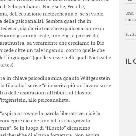
a di Schopenhauer, Nietzsche, Freud e,
Uno, 
ma, dell’equazione nietzscheana o, se si vuole,
stori
della psicoanalisi. Sembra quasi che in
 tedesco, sia da rintracciare qualcosa come un
Scrit
reuomo grammaticale, uno che, a partire dal
Zarathustra, sa veramente che crediamo in Dio
ocede oltre un tale inganno, contro quelle che
l linguaggio” (quelle stesse nelle quali Nietzsche
IL
artes).
ura in chiave psicodinamica quanto Wittgenstein
a filosofia” scrive “è in verità più un lavoro su se
 o delle aspirazioni attribuiti al filosofo
ttgenstein, allo psicoanalista.
 “aspira a trovare la parola liberatrice, cioè la
 concepire ciò che fino ad ora ha gravato,
enza”. Se in luogo di “filosofo” dicessimo
 caricherebbe di alcuna forzatura. Non aspira