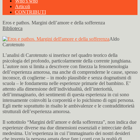
Who’s who
Articoli
CONTRIBUTI
Eros e pathos. Margini dell’amore e della sofferenza
Biblioteca
Aldo
Carotenuto
L’analisi di Carotenuto si inserisce nel quadro teorico della
psicologia del profondo, particolarmente della corrente junghiana.
L’autore non si limita a descrivere con finezza la fenomenologia
dell’esperienza amorosa, ma anche di comprenderne le cause, spesso
inconsce, di coglierne – in modo plausibile e senza dogmatismi di
scuola – le fondamenta nelle esperienze primarie del bambino. E’
attento alla dimensione dell’individualità, dell’interiorità,
dell’immaginario, dei sentimenti di questa esperienza in cui sono
intensamente coinvolti la corporeità e lo psichismo di ogni persona.
Egli mette soprattutto in risalto le ambivalenze e le contraddittorietà
strutturali dell’esperienza amorosa.
Il sottotitolo “Margini dell’amore e della sofferenza”, non indica due
esperienze diverse ma due dimensioni essenziali e intrecciate della
medesima. Un’esperienza in cui l’immaginario dei nostri desideri
che inventa la persona amata deve fare i conti con la realtà di