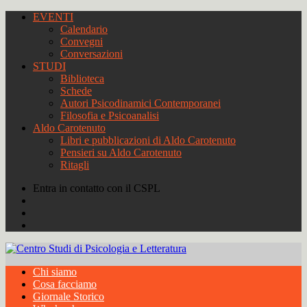
EVENTI
Calendario
Convegni
Conversazioni
STUDI
Biblioteca
Schede
Autori Psicodinamici Contemporanei
Filosofia e Psicoanalisi
Aldo Carotenuto
Libri e pubblicazioni di Aldo Carotenuto
Pensieri su Aldo Carotenuto
Ritagli
Entra in contatto con il CSPL
Chi siamo
Cosa facciamo
Giornale Storico