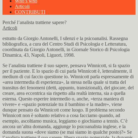
Who’s who
Articoli
CONTRIBUTI
Perché l’analista trattiene sapere?
Articoli
estratto da Giorgio Antonelli, I silenzi e la psicoanalisi. Rassegna
bibliografica, a cura del Centro Studi di Psicologia e Letteratura,
coordinata da Giorgio Antonelli, in Giornale Storico di Psicologia
Dinamica, 43, Napoli, Liguori, 1998.
Se l’analista trattiene il suo sapere, pensava Winnicott, si fa spazio
per il paziente. E lo spazio di cui parla Winnicott è, letteralmente, il
medium di cui faccio questione io. Winnicott parla espressamente di
«area intermedia di esperienza», la stessa nella quale si tratta del
transitus dei fenomeni (detti, appunto, transizionali), del giocare, del
creare, area eccentrica sia rispetto alla realtà interna, sia a quella
esterna. Questo esperire intermedio o, anche, «terza maniera di
vivere» e «spazio potenziale tra il bambino e la madre», viene
dunque pensato da Winnicott come luogo. Il problema secondo
Winnicott non è soltanto relativo a cosa facciamo quando, ad
esempio, ascoltiamo musica, leggiamo o giochiamo a tennis. C’è
ancora un’altra domanda, aggiunge lo psicoanalista inglese, e la
domanda suona «dove siamo (se mai siamo in qualche posto)?» Se
l’analista trattiene il suo sapere, libera spazio potenziale, la dynamis