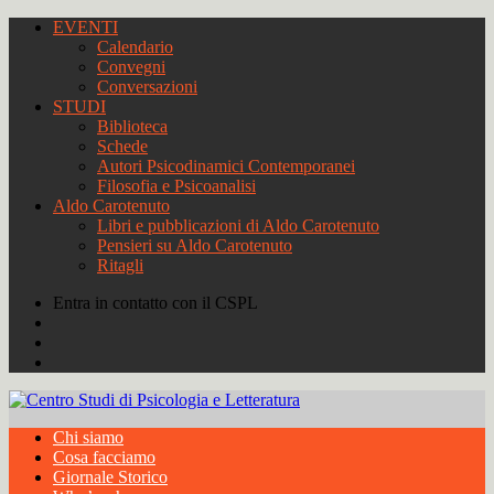
EVENTI
Calendario
Convegni
Conversazioni
STUDI
Biblioteca
Schede
Autori Psicodinamici Contemporanei
Filosofia e Psicoanalisi
Aldo Carotenuto
Libri e pubblicazioni di Aldo Carotenuto
Pensieri su Aldo Carotenuto
Ritagli
Entra in contatto con il CSPL
Chi siamo
Cosa facciamo
Giornale Storico