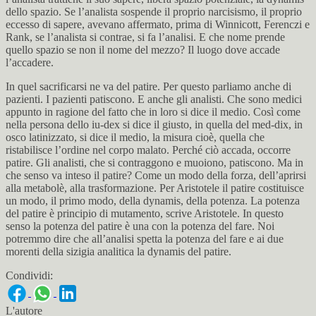
dello spazio. Se l’analista sospende il proprio narcisismo, il proprio
eccesso di sapere, avevano affermato, prima di Winnicott, Ferenczi e
Rank, se l’analista si contrae, si fa l’analisi. E che nome prende
quello spazio se non il nome del mezzo? Il luogo dove accade
l’accadere.
In quel sacrificarsi ne va del patire. Per questo parliamo anche di
pazienti. I pazienti patiscono. E anche gli analisti. Che sono medici
appunto in ragione del fatto che in loro si dice il medio. Così come
nella persona dello iu-dex si dice il giusto, in quella del med-dix, in
osco latinizzato, si dice il medio, la misura cioè, quella che
ristabilisce l’ordine nel corpo malato. Perché ciò accada, occorre
patire. Gli analisti, che si contraggono e muoiono, patiscono. Ma in
che senso va inteso il patire? Come un modo della forza, dell’aprirsi
alla metabolè, alla trasformazione. Per Aristotele il patire costituisce
un modo, il primo modo, della dynamis, della potenza. La potenza
del patire è principio di mutamento, scrive Aristotele. In questo
senso la potenza del patire è una con la potenza del fare. Noi
potremmo dire che all’analisi spetta la potenza del fare e ai due
morenti della sizigia analitica la dynamis del patire.
Condividi:
L'autore