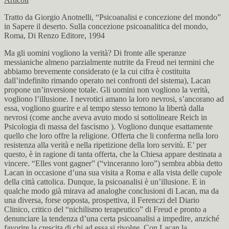
Tratto da Giorgio Anotnelli, “Psicoanalisi e concezione del mondo”
in Sapere il deserto. Sulla concezione psicoanalitica del mondo,
Roma, Di Renzo Editore, 1994
Ma gli uomini vogliono la verità? Di fronte alle speranze
messianiche almeno parzialmente nutrite da Freud nei termini che
abbiamo brevemente considerato (e la cui cifra è costituita
dall’indefinito rimando operato nei confronti del sistema), Lacan
propone un’inversione totale. Gli uomini non vogliono la verità,
vogliono l’illusione. I nevrotici amano la loro nevrosi, s’ancorano ad
essa, vogliono guarire e al tempo stesso temono la libertà dalla
nevrosi (come anche aveva avuto modo si sottolineare Reich in
Psicologia di massa del fascismo ). Vogliono dunque esattamente
quello che loro offre la religione. Offerta che li conferma nella loro
resistenza alla verità e nella ripetizione della loro servitù. E’ per
questo, è in ragione di tanta offerta, che la Chiesa appare destinata a
vincere. “Elles vont gagner” (“vinceranno loro”) sembra abbia detto
Lacan in occasione d’una sua visita a Roma e alla vista delle cupole
della città cattolica. Dunque, la psicoanalisi è un’illusione. E in
qualche modo già mirava ad analoghe conclusioni di Lacan, ma da
una diversa, forse opposta, prospettiva, il Ferenczi del Diario
Clinico, critico del “nichilismo terapeutico” di Freud e pronto a
denunciare la tendenza d’una certa psicoanalisi a impedire, anziché
favorire la crescita di chi ad essa si rivolge. Con Lacan la