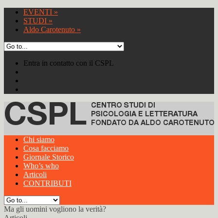
EVENTI
»
STUDI
»
Aldo Carotenuto
»
Entra in contatto con il CSPL
Chi siamo
Cosa facciamo
Giornale Storico
Who’s who
Articoli
CONTRIBUTI
Ma gli uomini vogliono la verità?
Articoli