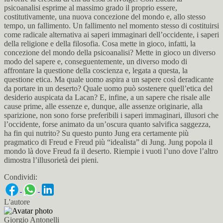
psicoanalisi esprime al massimo grado il proprio essere,
costitutivamente, una nuova concezione del mondo e, allo stesso
tempo, un fallimento. Un fallimento nel momento stesso di costituirsi
come radicale alternativa ai saperi immaginari dell’occidente, i saperi
della religione e della filosofia. Cosa mette in gioco, infatti, la
concezione del mondo della psicoanalisi? Mette in gioco un diverso
modo del sapere e, conseguentemente, un diverso modo di
affrontare la questione della coscienza e, legata a questa, la
questione etica. Ma quale uomo aspira a un sapere così deradicante
da portare in un deserto? Quale uomo può sostenere quell’etica del
desiderio auspicata da Lacan? E, infine, a un sapere che risale alle
cause prime, alle essenze e, dunque, alle assenze originarie, alla
sparizione, non sono forse preferibili i saperi immaginari, illusori che
l’occidente, forse animato da un’oscura quanto salvifica saggezza,
ha fin qui nutrito? Su questo punto Jung era certamente più
pragmatico di Freud e Freud più “idealista” di Jung. Jung popola il
mondo là dove Freud fa il deserto. Riempie i vuoti l’uno dove l’altro
dimostra l’illusorietà dei pieni.
Condividi:
L'autore
Giorgio Antonelli