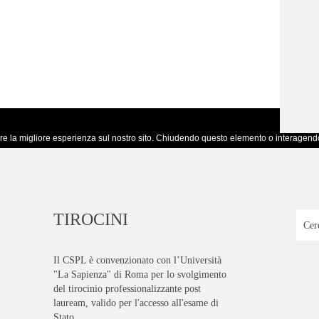
avere la migliore esperienza sul nostro sito. Chiudendo questo elemento o interagendo
TIROCINI
Il CSPL è convenzionato con l’Università
"La Sapienza" di Roma per lo svolgimento
del tirocinio professionalizzante post
lauream, valido per l'accesso all'esame di
Stato.