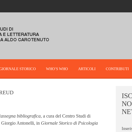
GIORNALE STORICO
WHO’S WHO
ARTICOLI
CONTRIBUTI
FREUD
IS
NO
NE
 Rassegna bibliografica
, a cura del Centro Studi di
a Giorgio Antonelli, in
Giornale Storico di Psicologia
Inseri