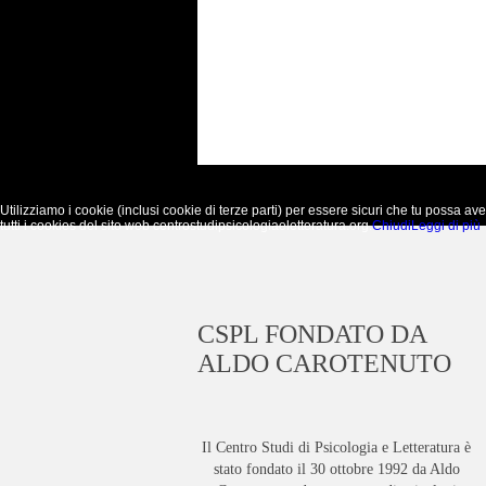
Utilizziamo i cookie (inclusi cookie di terze parti) per essere sicuri che tu possa 
tutti i cookies del sito web centrostudipsicologiaeletteratura.org.
Chiudi
Leggi di più
CSPL FONDATO DA
ALDO CAROTENUTO
Il Centro Studi di Psicologia e Letteratura è
stato fondato il 30 ottobre 1992 da Aldo