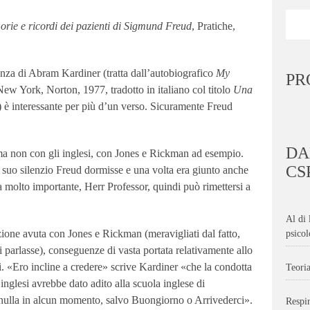
rie e ricordi dei pazienti di Sigmund Freud
, Pratiche,
anza di Abram Kardiner (tratta dall’autobiografico
My
PR
New York, Norton, 1977, tradotto in italiano col titolo
Una
è interessante per più d’un verso. Sicuramente Freud
DA
ma non con gli inglesi, con Jones e Rickman ad esempio.
CS
 suo silenzio Freud dormisse e una volta era giunto anche
a molto importante, Herr Professor, quindi può rimettersi a
Al di 
ione avuta con Jones e Rickman (meravigliati dal fatto,
psicol
i parlasse), conseguenze di vasta portata relativamente allo
esi. «Ero incline a credere» scrive Kardiner «che la condotta
Teoria
 inglesi avrebbe dato adito alla scuola inglese di
ce nulla in alcun momento, salvo Buongiorno o Arrivederci».
Respir