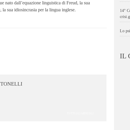
ue nato dall’equazione linguistica di Freud, la sua
, la sua idiosincrasia per la lingua inglese.
14° C
crisi
Lo ps
IL
NTONELLI
TUTTI GLI ARTICOLI