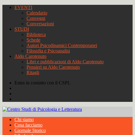
EVENTI
Calendario
Convegni
Conversazioni
STUDI
Biblioteca
Schede
Autori Psicodinamici Contemporanei
Filosofia e Psicoanalisi
Aldo Carotenuto
Libri e pubblicazioni di Aldo Carotenuto
Pensieri su Aldo Carotenuto
Ritagli
Entra in contatto con il CSPL
Chi siamo
Cosa facciamo
Giornale Storico