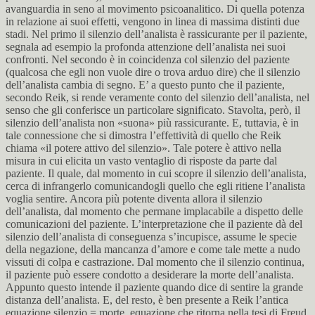
avanguardia in seno al movimento psicoanalitico. Di quella potenza
in relazione ai suoi effetti, vengono in linea di massima distinti due
stadi. Nel primo il silenzio dell’analista è rassicurante per il paziente,
segnala ad esempio la profonda attenzione dell’analista nei suoi
confronti. Nel secondo è in coincidenza col silenzio del paziente
(qualcosa che egli non vuole dire o trova arduo dire) che il silenzio
dell’analista cambia di segno. E’ a questo punto che il paziente,
secondo Reik, si rende veramente conto del silenzio dell’analista, nel
senso che gli conferisce un particolare significato. Stavolta, però, il
silenzio dell’analista non «suona» più rassicurante. E, tuttavia, è in
tale connessione che si dimostra l’effettività di quello che Reik
chiama «il potere attivo del silenzio». Tale potere è attivo nella
misura in cui elicita un vasto ventaglio di risposte da parte dal
paziente. Il quale, dal momento in cui scopre il silenzio dell’analista,
cerca di infrangerlo comunicandogli quello che egli ritiene l’analista
voglia sentire. Ancora più potente diventa allora il silenzio
dell’analista, dal momento che permane implacabile a dispetto delle
comunicazioni del paziente. L’interpretazione che il paziente dà del
silenzio dell’analista di conseguenza s’incupisce, assume le specie
della negazione, della mancanza d’amore e come tale mette a nudo
vissuti di colpa e castrazione. Dal momento che il silenzio continua,
il paziente può essere condotto a desiderare la morte dell’analista.
Appunto questo intende il paziente quando dice di sentire la grande
distanza dell’analista. E, del resto, è ben presente a Reik l’antica
equazione silenzio = morte, equazione che ritorna nella tesi di Freud