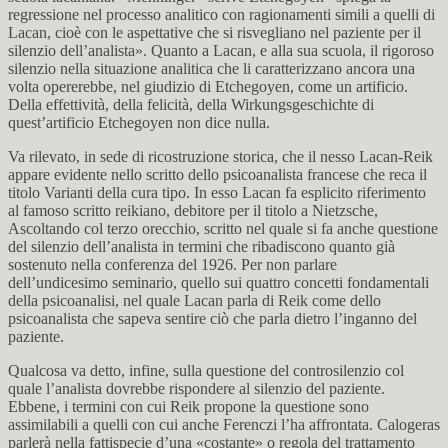
regressione nel processo analitico con ragionamenti simili a quelli di
Lacan, cioè con le aspettative che si risvegliano nel paziente per il
silenzio dell’analista». Quanto a Lacan, e alla sua scuola, il rigoroso
silenzio nella situazione analitica che li caratterizzano ancora una
volta opererebbe, nel giudizio di Etchegoyen, come un artificio.
Della effettività, della felicità, della Wirkungsgeschichte di
quest’artificio Etchegoyen non dice nulla.
Va rilevato, in sede di ricostruzione storica, che il nesso Lacan-Reik
appare evidente nello scritto dello psicoanalista francese che reca il
titolo Varianti della cura tipo. In esso Lacan fa esplicito riferimento
al famoso scritto reikiano, debitore per il titolo a Nietzsche,
Ascoltando col terzo orecchio, scritto nel quale si fa anche questione
del silenzio dell’analista in termini che ribadiscono quanto già
sostenuto nella conferenza del 1926. Per non parlare
dell’undicesimo seminario, quello sui quattro concetti fondamentali
della psicoanalisi, nel quale Lacan parla di Reik come dello
psicoanalista che sapeva sentire ciò che parla dietro l’inganno del
paziente.
Qualcosa va detto, infine, sulla questione del controsilenzio col
quale l’analista dovrebbe rispondere al silenzio del paziente.
Ebbene, i termini con cui Reik propone la questione sono
assimilabili a quelli con cui anche Ferenczi l’ha affrontata. Calogeras
parlerà nella fattispecie d’una «costante» o regola del trattamento