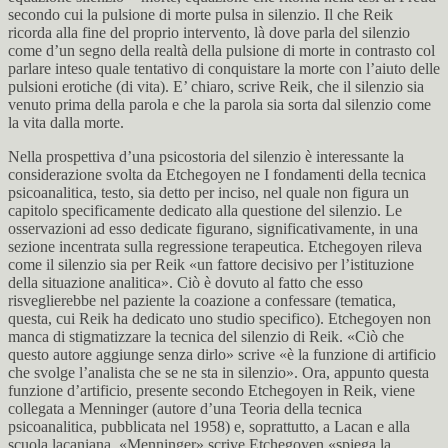
secondo cui la pulsione di morte pulsa in silenzio. Il che Reik
ricorda alla fine del proprio intervento, là dove parla del silenzio
come d’un segno della realtà della pulsione di morte in contrasto col
parlare inteso quale tentativo di conquistare la morte con l’aiuto delle
pulsioni erotiche (di vita). E’ chiaro, scrive Reik, che il silenzio sia
venuto prima della parola e che la parola sia sorta dal silenzio come
la vita dalla morte.
Nella prospettiva d’una psicostoria del silenzio è interessante la
considerazione svolta da Etchegoyen ne I fondamenti della tecnica
psicoanalitica, testo, sia detto per inciso, nel quale non figura un
capitolo specificamente dedicato alla questione del silenzio. Le
osservazioni ad esso dedicate figurano, significativamente, in una
sezione incentrata sulla regressione terapeutica. Etchegoyen rileva
come il silenzio sia per Reik «un fattore decisivo per l’istituzione
della situazione analitica». Ciò è dovuto al fatto che esso
risveglierebbe nel paziente la coazione a confessare (tematica,
questa, cui Reik ha dedicato uno studio specifico). Etchegoyen non
manca di stigmatizzare la tecnica del silenzio di Reik. «Ciò che
questo autore aggiunge senza dirlo» scrive «è la funzione di artificio
che svolge l’analista che se ne sta in silenzio». Ora, appunto questa
funzione d’artificio, presente secondo Etchegoyen in Reik, viene
collegata a Menninger (autore d’una Teoria della tecnica
psicoanalitica, pubblicata nel 1958) e, soprattutto, a Lacan e alla
scuola lacaniana. «Menninger» scrive Etchegoyen «spiega la