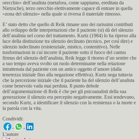
orecchio» dell’analista (metafora, come sappiamo, ereditata da
Nietzsche), terzo orecchio elettivamente capace di entrare in quella
«zona del silenzio» nella quale si riversa il materiale rimosso.
E’ stato detto che quello di Reik rimane uno dei rarissimi contributi
allo sviluppo delle interpretazioni che il paziente (si) dà del silenzio
dell’analista nel corso del trattamento. Kurtz (1984) lo ha ripreso alla
luce della distinzione tra silenzio declinato (tecnico, per così dire) e
silenzio indeclinato (esistenziale, mistico, contenitivo). Nelle
trasformazioni in cui incorre il paziente sotto il fuoco del cantus
firmus del silenzio dell’analista, Reik legge il ritorno d’un sentire che
a suo tempo aveva svolto un ruolo determinante nella relazione
intrattenuta dal paziente con un antico oggetto d’amore (dalla
tenerezza iniziale fino alla negazione effettiva). Kurtz nega tuttavia
che la percezione iniziale che il paziente ha del silenzio dell’analista
come benevolo vada mai perduta. Il punto debole
dell’argomentazione di Reik è che per gli psicoanalisti della sua
generazione il silenzio era percepito negativamente. Essi tendevano,
secondo Kurtz, a identificare il silenzio con la resistenza o la morte e
la parola con la vita.
Condividi:
L'autore