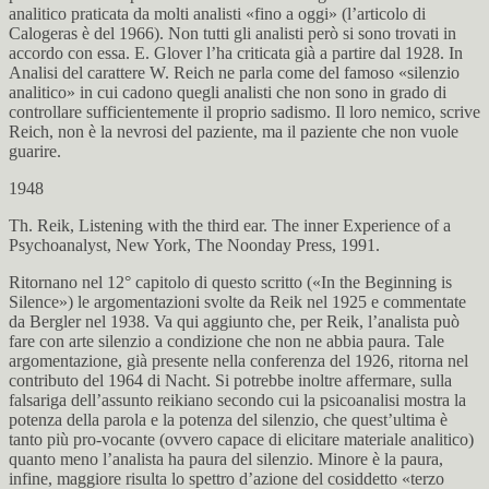
analitico praticata da molti analisti «fino a oggi» (l’articolo di
Calogeras è del 1966). Non tutti gli analisti però si sono trovati in
accordo con essa. E. Glover l’ha criticata già a partire dal 1928. In
Analisi del carattere W. Reich ne parla come del famoso «silenzio
analitico» in cui cadono quegli analisti che non sono in grado di
controllare sufficientemente il proprio sadismo. Il loro nemico, scrive
Reich, non è la nevrosi del paziente, ma il paziente che non vuole
guarire.
1948
Th. Reik, Listening with the third ear. The inner Experience of a
Psychoanalyst, New York, The Noonday Press, 1991.
Ritornano nel 12° capitolo di questo scritto («In the Beginning is
Silence») le argomentazioni svolte da Reik nel 1925 e commentate
da Bergler nel 1938. Va qui aggiunto che, per Reik, l’analista può
fare con arte silenzio a condizione che non ne abbia paura. Tale
argomentazione, già presente nella conferenza del 1926, ritorna nel
contributo del 1964 di Nacht. Si potrebbe inoltre affermare, sulla
falsariga dell’assunto reikiano secondo cui la psicoanalisi mostra la
potenza della parola e la potenza del silenzio, che quest’ultima è
tanto più pro-vocante (ovvero capace di elicitare materiale analitico)
quanto meno l’analista ha paura del silenzio. Minore è la paura,
infine, maggiore risulta lo spettro d’azione del cosiddetto «terzo