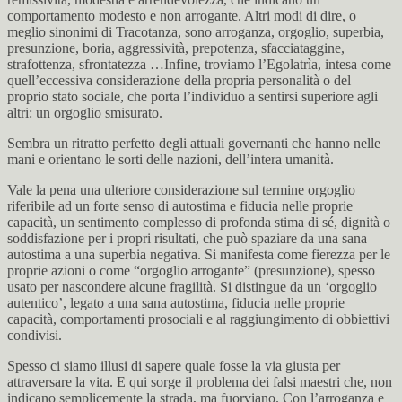
comportamento modesto e non arrogante. Altri modi di dire, o
meglio sinonimi di Tracotanza, sono arroganza, orgoglio, superbia,
presunzione, boria, aggressività, prepotenza, sfacciataggine,
strafottenza, sfrontatezza …Infine, troviamo l’Egolatrìa, intesa come
quell’eccessiva considerazione della propria personalità o del
proprio stato sociale, che porta l’individuo a sentirsi superiore agli
altri: un orgoglio smisurato.
Sembra un ritratto perfetto degli attuali governanti che hanno nelle
mani e orientano le sorti delle nazioni, dell’intera umanità.
Vale la pena una ulteriore considerazione sul termine orgoglio
riferibile ad un forte senso di autostima e fiducia nelle proprie
capacità, un sentimento complesso di profonda stima di sé, dignità o
soddisfazione per i propri risultati, che può spaziare da una sana
autostima a una superbia negativa. Si manifesta come fierezza per le
proprie azioni o come “orgoglio arrogante” (presunzione), spesso
usato per nascondere alcune fragilità. Si distingue da un ‘orgoglio
autentico’, legato a una sana autostima, fiducia nelle proprie
capacità, comportamenti prosociali e al raggiungimento di obbiettivi
condivisi.
Spesso ci siamo illusi di sapere quale fosse la via giusta per
attraversare la vita. E qui sorge il problema dei falsi maestri che, non
indicano semplicemente la strada, ma fuorviano. Con l’arroganza e