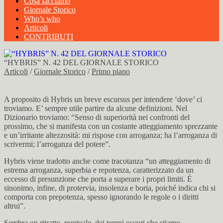
Cosa facciamo
Giornale Storico
Who’s who
Articoli
CONTRIBUTI
“HYBRIS” N. 42 DEL GIORNALE STORICO
Articoli
/
Giornale Storico
/
Primo piano
A proposito di Hybris un breve escursus per intendere ‘dove’ ci
troviamo. E’ sempre utile partire da alcune definizioni. Nel
Dizionario troviamo: “Senso di superiorità nei confronti del
prossimo, che si manifesta con un costante atteggiamento sprezzante
e un’irritante altezzosità: mi rispose con arroganza; ha l’arroganza di
scrivermi; l’arroganza del potere”.
Hybris viene tradotto anche come tracotanza “un atteggiamento di
estrema arroganza, superbia e repotenza, caratterizzato da un
eccesso di presunzione che porta a superare i propri limiti. È
sinonimo, infine, di protervia, insolenza e boria, poiché indica chi si
comporta con prepotenza, spesso ignorando le regole o i diritti
altrui”.
Sembra un ritratto, puntuale, dei tempi oscuri che stiamo