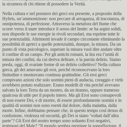
la sicumera di chi ritiene di possedere la Verità.
Nella cultura e nel pensiero dei greci era presente, a proposito della
Hybris, un’ammonizione: non peccare di arroganza, di tracotanza, di
onnipotenza, di perfezione. Attraverso la metafora del fiume che
scorre verso il mare introduce il senso del limite: se ha argini solidi,
non disperde le sue energie in rivoli secondari, ma esprime tutte le
sue potenzialità. Altrimenti invade il campo circostante eliminando la
possibilità di aprirci a quelle potenzialità, dunque, la misura. Da un
punto di vista psicologico, superare la misura vuol dire andare oltre
il confine di un campo. Per gli antichi romani, la lira era l’unità di
misura dei confini, da cui deriva delirare, e la parola delirio. Siamo
preda, oggi, di svariate forme di un delirio collettivo? Nella cultura
greca, gli dei amavano gli eroi, perché riconoscevano la loro
finitudine e mostravano continua gratitudine. Gli eroi greci
compivano azioni che solo uomini pieni di audacia, coraggio e virtù
avrebbero potuto realizzare. Erano modelli di vita perché avevano
salvato la loro Terra da un mostro, da un tiranno, oppure tramesso
qualcosa di utile per il popolo intero. Ma gli Eroi sono consapevoli
di non essere Dei, e di morire, di essere profondamente uomini e in
qualità di uomini non sono esenti dal dolore, dalla malattia, dalla
morte. Infine, dobbiamo pensare che, in questo tempo così denso di
confusione, violenza ed oscurità, gli Dei si siano ‘voltati dall’altra
parte’? Gli Eroi del nostro tempo sono soltanto Eroi negativi,
testimoni del Male? “Il mondo sembra premiare la sopraffazione, il