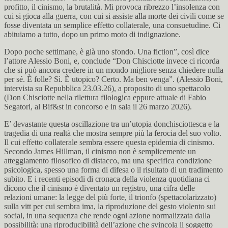
profitto, il cinismo, la brutalità. Mi provoca ribrezzo l’insolenza con
cui si gioca alla guerra, con cui si assiste alla morte dei civili come se
fosse diventata un semplice effetto collaterale, una consuetudine. Ci
abituiamo a tutto, dopo un primo moto di indignazione.
Dopo poche settimane, è già uno sfondo. Una fiction”, così dice
l’attore Alessio Boni, e, conclude “Don Chisciotte invece ci ricorda
che si può ancora credere in un mondo migliore senza chiedere nulla
per sé. È folle? Sì. È utopico? Certo. Ma ben venga”. (Alessio Boni,
intervista su Repubblica 23.03.26), a proposito di uno spettacolo
(Don Chisciotte nella rilettura filologica eppure attuale di Fabio
Segatori, al Bif&st in concorso e in sala il 26 marzo 2026).
E’ devastante questa oscillazione tra un’utopia donchisciottesca e la
tragedia di una realtà che mostra sempre più la ferocia del suo volto.
Il cui effetto collaterale sembra essere questa epidemia di cinismo.
Secondo James Hillman, il cinismo non è semplicemente un
atteggiamento filosofico di distacco, ma una specifica condizione
psicologica, spesso una forma di difesa o il risultato di un tradimento
subito. E i recenti episodi di cronaca della violenza quotidiana ci
dicono che il cinismo è diventato un registro, una cifra delle
relazioni umane: la legge del più forte, il trionfo (spettacolarizzato)
sulla vitt per cui sembra ima, la riproduzione del gesto violento sui
social, in una sequenza che rende ogni azione normalizzata dalla
possibilità: una riproducibilità dell’azione che svincola il soggetto