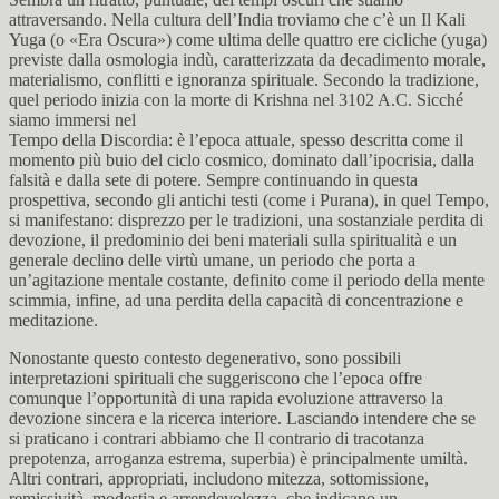
attraversando. Nella cultura dell’India troviamo che c’è un Il Kali
Yuga (o «Era Oscura») come ultima delle quattro ere cicliche (yuga)
previste dalla osmologia indù, caratterizzata da decadimento morale,
materialismo, conflitti e ignoranza spirituale. Secondo la tradizione,
quel periodo inizia con la morte di Krishna nel 3102 A.C. Sicché
siamo immersi nel
Tempo della Discordia: è l’epoca attuale, spesso descritta come il
momento più buio del ciclo cosmico, dominato dall’ipocrisia, dalla
falsità e dalla sete di potere. Sempre continuando in questa
prospettiva, secondo gli antichi testi (come i Purana), in quel Tempo,
si manifestano: disprezzo per le tradizioni, una sostanziale perdita di
devozione, il predominio dei beni materiali sulla spiritualità e un
generale declino delle virtù umane, un periodo che porta a
un’agitazione mentale costante, definito come il periodo della mente
scimmia, infine, ad una perdita della capacità di concentrazione e
meditazione.
Nonostante questo contesto degenerativo, sono possibili
interpretazioni spirituali che suggeriscono che l’epoca offre
comunque l’opportunità di una rapida evoluzione attraverso la
devozione sincera e la ricerca interiore. Lasciando intendere che se
si praticano i contrari abbiamo che Il contrario di tracotanza
prepotenza, arroganza estrema, superbia) è principalmente umiltà.
Altri contrari, appropriati, includono mitezza, sottomissione,
remissività, modestia e arrendevolezza, che indicano un