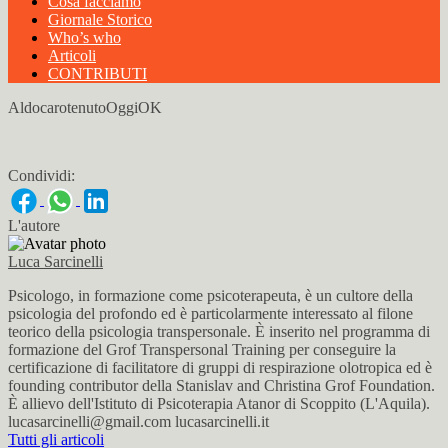
Cosa facciamo
Giornale Storico
Who’s who
Articoli
CONTRIBUTI
AldocarotenutoOggiOK
Condividi:
L'autore
Luca Sarcinelli
Psicologo, in formazione come psicoterapeuta, è un cultore della
psicologia del profondo ed è particolarmente interessato al filone
teorico della psicologia transpersonale. È inserito nel programma di
formazione del Grof Transpersonal Training per conseguire la
certificazione di facilitatore di gruppi di respirazione olotropica ed è
founding contributor della Stanislav and Christina Grof Foundation.
È allievo dell'Istituto di Psicoterapia Atanor di Scoppito (L'Aquila).
lucasarcinelli@gmail.com lucasarcinelli.it
Tutti gli articoli