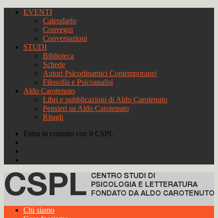
EVENTI
Calendario
Convegni
Conversazioni
STUDI
Biblioteca
Schede
Autori Psicodinamici Contemporanei
Filosofia e Psicoanalisi
Aldo Carotenuto
Libri e pubblicazioni di Aldo Carotenuto
Pensieri su Aldo Carotenuto
Ritagli
Entra in contatto con il CSPL
Chi siamo