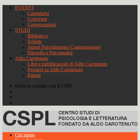
EVENTI
Calendario
Convegni
Conversazioni
STUDI
Biblioteca
Schede
Autori Psicodinamici Contemporanei
Filosofia e Psicoanalisi
Aldo Carotenuto
Libri e pubblicazioni di Aldo Carotenuto
Pensieri su Aldo Carotenuto
Ritagli
Entra in contatto con il CSPL
Chi siamo