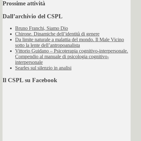
Prossime attività
Dall’archivio del CSPL
Bruno Franchi, Siamo Dio
Chirone. Dinamiche dell’identità di genere
Da limite naturale a malattia del mondo. Il Male Vicino
sotto la lente dell’antropoanalista
Vittorio Guidano – Psicoterapia cognitivo-interpersonale.
Compendio al manuale di psicologia cognitivo-
interpersonale
Searles sul silenzio in analisi
Il CSPL su Facebook