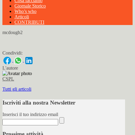
Cosa facciamo
Giornale Storico
Who’s who
Articoli
CONTRIBUTI
mcdougb2
Condividi:
L'autore
CSPL
Tutti gli articoli
Iscriviti alla nostra Newsletter
Inserisci il tuo indirizzo email
Prossime attività