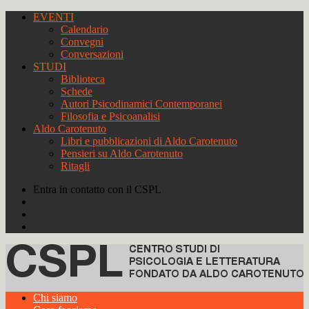
EVENTI
Calendario
Convegni
Conversazioni
STUDI
Biblioteca
Schede
Autori Psicodinamici Contemporanei
Filosofia e Psicoanalisi
Aldo Carotenuto
Libri e pubblicazioni di Aldo Carotenuto
Pensieri su Aldo Carotenuto
Ritagli
Entra in contatto con il CSPL
Chi siamo