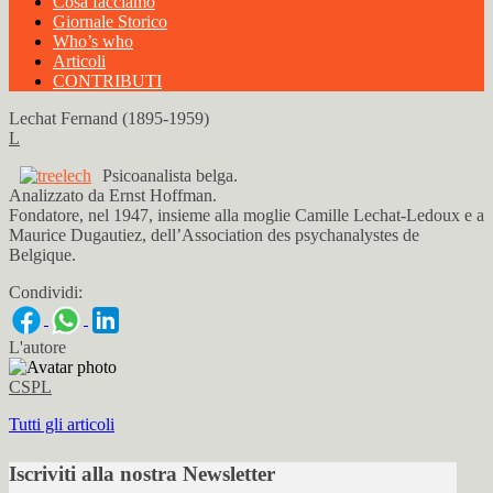
Cosa facciamo
Giornale Storico
Who’s who
Articoli
CONTRIBUTI
Lechat Fernand (1895-1959)
L
Psicoanalista belga.
Analizzato da Ernst Hoffman.
Fondatore, nel 1947, insieme alla moglie Camille Lechat-Ledoux e a
Maurice Dugautiez, dell’Association des psychanalystes de
Belgique.
Condividi:
L'autore
CSPL
Tutti gli articoli
Iscriviti alla nostra Newsletter