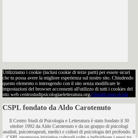
Utilizziamo i cookie (inclusi cookie di terze parti) per essere sicuri
che tu possa avere la migliore esperienza sul nostro sito. Chiudendo
questo elemento o interagendo con il sito senza modificare le
impostazioni del browser acconsenti all'utilizzo di tutti i cookies del
sito web centrostudipsicologiaeletteratura.org.
Chiudi
Leggi di più
CSPL fondato da Aldo Carotenuto
Il Centro Studi di Psicologia e Letteratura è stato fondato il 30
ottobre 1992 da Aldo Carotenuto e da un gruppo di psicologi
analisti, psicoterapeuti, medici e cultori di psicologia del profondo. Il
CSPL promuove iniziative culturali volte a individuare i nessi tra