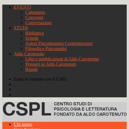
EVENTI
Calendario
Convegni
Conversazioni
STUDI
Biblioteca
Schede
Autori Psicodinamici Contemporanei
Filosofia e Psicoanalisi
Aldo Carotenuto
Libri e pubblicazioni di Aldo Carotenuto
Pensieri su Aldo Carotenuto
Ritagli
Entra in contatto con il CSPL
Chi siamo