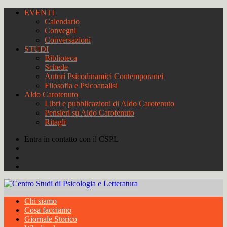
EVENTI
Calendario
Convegni
Conversazioni
STUDI
Biblioteca
Schede
Autori Psicodinamici Contemporanei
Filosofia e Psicoanalisi
Aldo Carotenuto
Libri e pubblicazioni di Aldo Carotenuto
Pensieri su Aldo Carotenuto
Ritagli
Entra in contatto con il CSPL
Chi siamo
Cosa facciamo
Giornale Storico