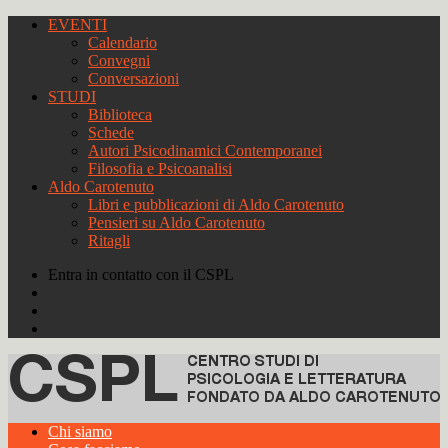
EVENTI
Calendario
Convegni
Conversazioni
STUDI
Biblioteca
Schede
Autori Psicodinamici Contemporanei
Filosofia e Psicoanalisi
Aldo Carotenuto
Libri e pubblicazioni di Aldo Carotenuto
Pensieri su Aldo Carotenuto
Ritagli
Entra in contatto con il CSPL
Chi siamo