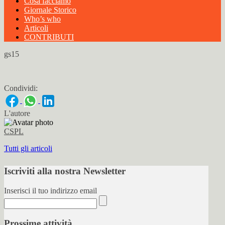
Cosa facciamo
Giornale Storico
Who’s who
Articoli
CONTRIBUTI
gs15
Condividi:
L'autore
CSPL
Tutti gli articoli
Iscriviti alla nostra Newsletter
Inserisci il tuo indirizzo email
Prossime attività