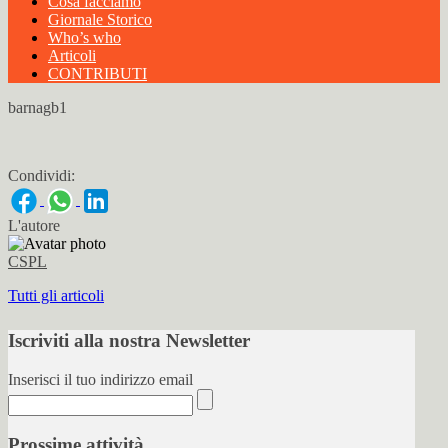
Cosa facciamo
Giornale Storico
Who’s who
Articoli
CONTRIBUTI
barnagb1
Condividi:
L'autore
CSPL
Tutti gli articoli
Iscriviti alla nostra Newsletter
Inserisci il tuo indirizzo email
Prossime attività