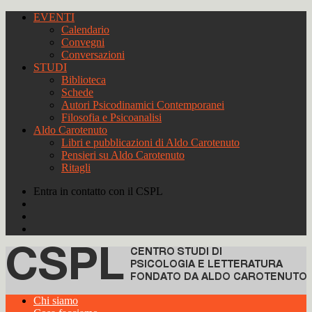
EVENTI
Calendario
Convegni
Conversazioni
STUDI
Biblioteca
Schede
Autori Psicodinamici Contemporanei
Filosofia e Psicoanalisi
Aldo Carotenuto
Libri e pubblicazioni di Aldo Carotenuto
Pensieri su Aldo Carotenuto
Ritagli
Entra in contatto con il CSPL
Chi siamo