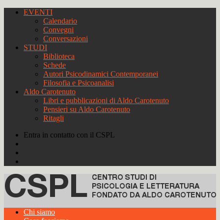
EVENTI
Calendario
Convegni
Conversazioni
STUDI
Biblioteca
Schede
Autori Psicodinamici Contemporanei
Filosofia e Psicoanalisi
Aldo Carotenuto
Libri e pubblicazioni di Aldo Carotenuto
Pensieri su Aldo Carotenuto
Ritagli
Entra in contatto con il CSPL
Chi siamo