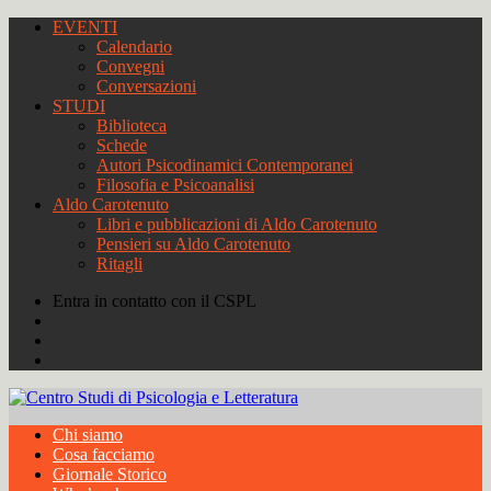
EVENTI
Calendario
Convegni
Conversazioni
STUDI
Biblioteca
Schede
Autori Psicodinamici Contemporanei
Filosofia e Psicoanalisi
Aldo Carotenuto
Libri e pubblicazioni di Aldo Carotenuto
Pensieri su Aldo Carotenuto
Ritagli
Entra in contatto con il CSPL
Chi siamo
Cosa facciamo
Giornale Storico