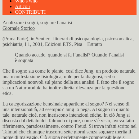
Who’s who
Articoli
CONTRIBUTI
Analizzare i sogni, sognare l’analisi
Giornale Storico
(Prima Parte), in Sentieri. Itinerari di psicopatologia, psicosomatica,
psichiatria, I.1, 2001, Edizioni ETS, Pisa – Estratto
Quando accade, quando si fa l’analisi? Quando l’analisi
è sognata
Che il sogno sia come le piante, così dice Jung, un prodotto naturale,
una manifestazione fisiologica, utile per la diagnosi, serba
implicazioni notevoli sul piano della sua analisi. Il fatto che il sogno
sia un Naturprodukt ha inoltre diretta rilevanza per la questione
etica.
La categorizzazione bene/male appartiene al sogno? Nel senso di
una intenzionalità, ad esempio? Jung lo nega. Al sogno in quanto
tale, naturale cioè, non ineriscono intenzioni etiche. In ciò Jung si
discosta dal dettato del Talmud cui pure, come s’è visto, aveva fatto
riferimento, paradossalmente, contro Freud. Si trova infatti scritto nel
Talmud che chiunque trascorra sette giorni senza sognare merita il
nome di malvagio. Ciò suona perfettamente comprensibile se si