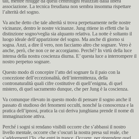
tali, mentre rifugge da quelli centrifughi realizzati dalla libera
associazione. La tecnica freudiana non sembra insomma rispettare
l’alterità del sogno.
Va anche detto che tale alterità si trova perpetuamente nelle nostre
vicinanze, dentro le nostre vicinanze. Jung ritiene in effetti che la
distinzione sogno/veglia sia alquanto relativa. La notte è soltanto il
luogo ideale dell’apparizione del sogno. Ma anche di giorno si
sogna. Anzi, a dire il vero, non facciamo altro che sognare. Vero è
anche, però, che non ce ne accorgiamo. Perché? In virtù della luce
intensa della nostra coscienza diurna. E’ questa luce a interrompere il
nostro perpetuo sognare.
Questo modo di concepire l’atto del sognare fa il paio con la
concezione dell’eccezionalità, dell’intermittenza, della
contronaturalità quali cifre costitutive di quell’enigma, di quel
mistero, di quel sacramento dunque, che per Jung è la coscienza.
Va comunque rilevato in questo modo di pensare il sogno anche il
passato di studioso dei fenomeni occulti, nonché la conoscenza e la
pratica dell’ipnosi, pratica la cui deriva junghiana prende il nome di
immaginazione attiva.
Perché i sogni si rendano visibili occorre che s’abbassi il nostro
livello mentale, occorre che s’oscuri la nostra presa sul reale, che
s’addormenti l’Io, che entri in trance. Occorre, per riprendere quel