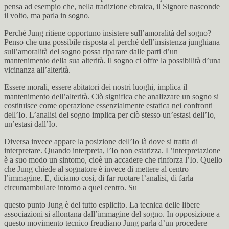
pensa ad esempio che, nella tradizione ebraica, il Signore nasconde
il volto, ma parla in sogno.
Perché Jung ritiene opportuno insistere sull’amoralità del sogno?
Penso che una possibile risposta al perché dell’insistenza junghiana
sull’amoralità del sogno possa riparare dalle parti d’un
mantenimento della sua alterità. Il sogno ci offre la possibilità d’una
vicinanza all’alterità.
Essere morali, essere abitatori dei nostri luoghi, implica il
mantenimento dell’alterità. Ciò significa che analizzare un sogno si
costituisce come operazione essenzialmente estatica nei confronti
dell’Io. L’analisi del sogno implica per ciò stesso un’estasi dell’Io,
un’estasi dall’Io.
Diversa invece appare la posizione dell’Io là dove si tratta di
interpretare. Quando interpreta, l’Io non estatizza. L’interpretazione
è a suo modo un sintomo, cioè un accadere che rinforza l’Io. Quello
che Jung chiede al sognatore è invece di mettere al centro
l’immagine. E, diciamo così, di far ruotare l’analisi, di farla
circumambulare intorno a quel centro. Su
questo punto Jung è del tutto esplicito. La tecnica delle libere
associazioni si allontana dall’immagine del sogno. In opposizione a
questo movimento tecnico freudiano Jung parla d’un procedere