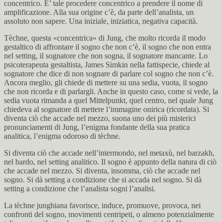
concentrico. E’ tale procedere concentrico a prendere il nome di
amplificazione. Alla sua origine c’è, da parte dell’analista, un
assoluto non sapere. Una iniziale, iniziatica, negativa capacità.
Tèchne, questa «concentrica» di Jung, che molto ricorda il modo
gestaltico di affrontare il sogno che non c’è, il sogno che non entra
nel setting, il sognatore che non sogna, il sognatore mancante. Lo
psicoterapeuta gestaltista, James Simkin nella fattispecie, chiede al
sognatore che dice di non sognare di parlare col sogno che non c’è.
Ancora meglio, gli chiede di mettere su una sedia, vuota, il sogno
che non ricorda e di parlargli. Anche in questo caso, come si vede, la
sedia vuota rimanda a quel Mittelpunkt, quel centro, nel quale Jung
chiedeva al sognatore di mettere l’immagine onirica (ricordata). Si
diventa ciò che accade nel mezzo, suona uno dei più misterici
pronunciamenti di Jung, l’enigma fondante della sua pratica
analitica, l’enigma odoroso di tèchne.
Si diventa ciò che accade nell’intermondo, nel metaxù, nel barzakh,
nel bardo, nel setting analitico. Il sogno è appunto della natura di ciò
che accade nel mezzo. Si diventa, insomma, ciò che accade nel
sogno. Si dà setting a condizione che si accada nel sogno. Si dà
setting a condizione che l’analista sogni l’analisi.
La tèchne junghiana favorisce, induce, promuove, provoca, nei
confronti del sogno, movimenti centripeti, o almeno potenzialmente