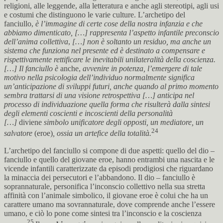
religioni, alle leggende, alla letteratura e anche agli stereotipi, agli usi
e costumi che distinguono le varie culture. L’archetipo del
fanciullo,
è l’immagine di certe cose della nostra infanzia e che
abbiamo dimenticato, […] rappresenta l’aspetto infantile preconscio
dell’anima collettiva
,
[…] non è soltanto un residuo, ma anche un
sistema che funziona nel presente ed è destinato a compensare e
rispettivamente rettificare le inevitabili unilateralità della coscienza.
[…] Il fanciullo è
anche,
avvenire in potenza, l’emergere di tale
motivo nella psicologia dell’individuo normalmente significa
un’anticipazione di sviluppi futuri, anche quando al primo momento
sembra trattarsi di una visione retrospettiva […] anticipa nel
processo di individuazione quella forma che risulterà dalla sintesi
degli elementi coscienti e incoscienti della personalità
[…]
diviene
simbolo unificatore degli opposti, un mediatore, un
24
salvatore
(eroe)
, ossia un artefice della totalità.
L’archetipo del fanciullo si compone di due aspetti: quello del dio –
fanciullo e quello del giovane eroe, hanno entrambi una nascita e le
vicende infantili caratterizzate da episodi prodigiosi che riguardano
la minaccia dei persecutori e l’abbandono. Il dio – fanciullo è
soprannaturale, personifica l’inconscio collettivo nella sua stretta
affinità con l’animale simbolico, il giovane eroe è colui che ha un
carattere umano ma sovrannaturale, dove comprende anche l’essere
umano, e ciò lo pone come sintesi tra l’inconscio e la coscienza
25