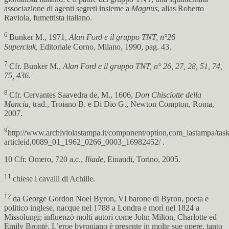
associazione di agenti segreti insieme a
Magnus
, alias Roberto
Raviola, fumettista italiano.
6
Bunker M., 1971,
Alan Ford e il gruppo TNT, n°26
Superciuk,
Editoriale Corno, Milano, 1990, pag. 43.
7
Cfr. Bunker M.,
Alan Ford e il gruppo TNT, n° 26, 27, 28, 51, 74,
75, 436.
8
Cfr. Cervantes Saavedra de, M., 1606,
Don Chisciotte della
Mancia
, trad., Troiano B. e Di Dio G., Newton Compton, Roma,
2007.
9
http://www.archiviolastampa.it/component/option,com_lastampa/task,
articleid,0089_01_1962_0266_0003_16982452/ .
10 Cfr. Omero, 720 a.c.,
Iliade
, Einaudi, Torino, 2005.
11
chiese i cavalli di Achille.
12
da George Gordon Noel Byron, VI barone di Byron, poeta e
politico inglese, nacque nel 1788 a Londra e morì nel 1824 a
Missolungi; influenzò molti autori come John Milton, Charlotte ed
Emily Brontë. L’eroe byroniano è presente in molte sue opere, tanto