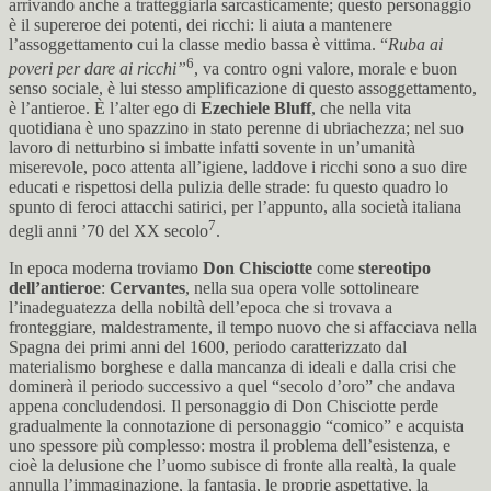
arrivando anche a tratteggiarla sarcasticamente; questo personaggio
è il supereroe dei potenti, dei ricchi: li aiuta a mantenere
l’assoggettamento cui la classe medio bassa è vittima. “
Ruba ai
6
poveri per dare ai ricchi”
, va contro ogni valore, morale e buon
senso sociale, è lui stesso amplificazione di questo assoggettamento,
è l’antieroe. È l’alter ego di
Ezechiele Bluff
, che nella vita
quotidiana è uno spazzino in stato perenne di ubriachezza; nel suo
lavoro di netturbino si imbatte infatti sovente in un’umanità
miserevole, poco attenta all’igiene, laddove i ricchi sono a suo dire
educati e rispettosi della pulizia delle strade: fu questo quadro lo
spunto di feroci attacchi satirici, per l’appunto, alla società italiana
7
degli anni ’70 del XX secolo
.
In epoca moderna troviamo
Don Chisciotte
come
stereotipo
dell’antieroe
:
Cervantes
, nella sua opera volle sottolineare
l’inadeguatezza della nobiltà dell’epoca che si trovava a
fronteggiare, maldestramente, il tempo nuovo che si affacciava nella
Spagna dei primi anni del 1600, periodo caratterizzato dal
materialismo borghese e dalla mancanza di ideali e dalla crisi che
dominerà il periodo successivo a quel “secolo d’oro” che andava
appena concludendosi. Il personaggio di Don Chisciotte perde
gradualmente la connotazione di personaggio “comico” e acquista
uno spessore più complesso: mostra il problema dell’esistenza, e
cioè la delusione che l’uomo subisce di fronte alla realtà, la quale
annulla l’immaginazione, la fantasia, le proprie aspettative, la