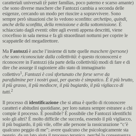
caratteriali universali (è pater familias, poco paterno e scarso amante)
che sono diverse maschere che Fantozzi cambia a seconda delle
esigenze, cercando un modo per riuscire a sopravvivere. Sono
sempre però situazioni che lo vedono sconfitto:
archetipo, quindi,
anche della sconfitta, della remissione e della sottomissione.
È
schiacciato dagli eventi: oltre agli eventi appena descritti, viene
crocefisso in sala mensa e fa gli straordinari notturni per coprire le
scappatelle del megadirettore.
Ma
Fantozzi
è anche l’insieme di tutte quelle
maschere (persone)
che sono riconosciute dalla collettività
: è questo riconoscersi e
riconoscere in Fantozzi (da parte della collettività) modi di fare e di
dire che assurge il ragioniere allo stato di immaginario
1
collettivo
,
Fantozzi è così sfortunato che forse serve da
parafulmine per i nostri guai, per questo è simpatico
.
È il più brutto,
il più grasso, il più mediocre, il più bugiardo, il più vigliacco di
2
tutti
.
Il processo di
identificazione
che si attua è quello di riconoscere
caratteri e abitudini quotidiane, per loro natura sempre estranee a chi
compie il processo. È possibile? È possibile che Fantozzi identifichi
solo gli altri? È molto difficile che succeda, essendo il più vigliacco,
il più bugiardo, il più vile, offre alle persone la rassicurazione “c’è
qualcuno peggio di me”; avere qualcuno che psicologicamente sta
peggio, da un lato aiuta il processo terapico, perché la conseguenza