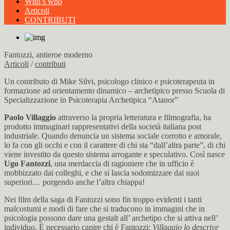
Who’s who
Articoli
CONTRIBUTI
Fantozzi, antieroe moderno
Articoli
/
contributi
Un contributo di Mike Silvi, psicologo clinico e psicoterapeuta in
formazione ad orientamento dinamico – archetipico presso Scuola di
Specializzazione in Psicoterapia Archetipica “Atanor”
Paolo Villaggio
attraverso la propria letteratura e filmografia, ha
prodotto immaginari rappresentativi della società italiana post
industriale. Quando denuncia un sistema sociale corrotto e amorale,
lo fa con gli occhi e con il carattere di chi sta “dall’altra parte”, di chi
viene investito da questo sistema arrogante e speculativo. Così nasce
Ugo Fantozzi
, una merdaccia di ragioniere che in ufficio è
mobbizzato dai colleghi, e che si lascia sodomizzare dai suoi
superiori… porgendo anche l’altra chiappa!
Nei film della saga di Fantozzi sono fin troppo evidenti i tanti
malcostumi e modi di fare che si traducono in immagini che in
psicologia possono dare una gestalt all’ archetipo che si attiva nell’
individuo. È necessario capire chi è Fantozzi:
Villaggio lo descrive