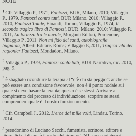
NOTE
1
Cfr. Villaggio P., 1971,
Fantozzi,
BUR, Milano, 2010; Villaggio
P., 1979,
Fantozzi contro tutti,
BUR Milano, 2010; Villaggio P.,
2010,
Fantozzi Totale
, Einaudi, Torino; Villaggio P., 1974,
Il
secondo tragico libro di Fantozzi,
BUR, Milano, 2010; Villaggio P.,
2011,
La fortezza tra le nuvole,
Morganti Editori, Pordenone;
Villaggio P., 2011,
Non mi fido dei santi, autobiografia
bugiarda,
Alberti Editore, Roma; Villaggio P.,2011,
Tragica vita del
ragionier Fantozzi,
Mondadori, Milano.
2
Villaggio P., 1979,
Fantozzi conto tutti,
BUR Narrativa, dic. 2010,
pag. 9.
3
è sbagliato ricondurre la terapia al “c’è chi sta peggio”: anche se
può essere una condizione favorevole, non è il punto nodale sul
quale si deve basare la terapia; questo è se stessi. Arrivare a
compimento del processo di individuazione, scoprire se stessi,
comprendere quale è il nostro funzionamento.
4
Cfr. Campbell J., 2012,
L’eroe dai mille volti,
Lindau, Torino,
2014.
5
pseudonimo di Luciano Secchi, fumettista, scrittore, editore e
giornalista italiano: è il padre del gruppo TNT, una squinternata