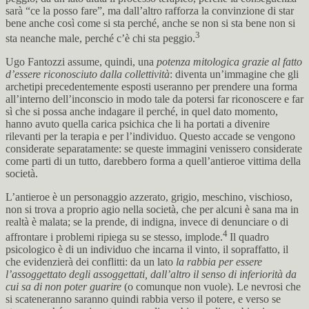
sarà “ce la posso fare”, ma dall’altro rafforza la convinzione di star
bene anche così come si sta perché, anche se non si sta bene non si
3
sta neanche male, perché c’è chi sta peggio.
Ugo Fantozzi assume, quindi, una
potenza mitologica grazie al fatto
d’essere riconosciuto dalla collettività
: diventa un’immagine che gli
archetipi precedentemente esposti useranno per prendere una forma
all’interno dell’inconscio in modo tale da potersi far riconoscere e far
sì che si possa anche indagare il perché, in quel dato momento,
hanno avuto quella carica psichica che li ha portati a divenire
rilevanti per la terapia e per l’individuo. Questo accade se vengono
considerate separatamente: se queste immagini venissero considerate
come parti di un tutto, darebbero forma a quell’antieroe vittima della
società.
L’antieroe è un personaggio azzerato, grigio, meschino, vischioso,
non si trova a proprio agio nella società, che per alcuni è sana ma in
realtà è malata; se la prende, di indigna, invece di denunciare o di
4
affrontare i problemi ripiega su se stesso, implode.
Il quadro
psicologico è di un individuo che incarna il vinto, il sopraffatto, il
che evidenzierà dei conflitti: da un lato
la rabbia per essere
l’assoggettato degli assoggettati, dall’altro il senso di inferiorità da
cui sa di non poter guarire
(o comunque non vuole). Le nevrosi che
si scateneranno saranno quindi rabbia verso il potere, e verso se