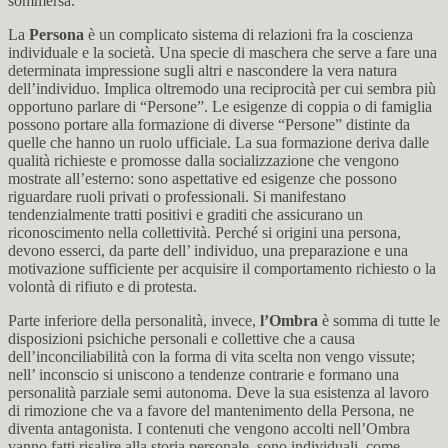
sommersa.
La
Persona
è un complicato sistema di relazioni fra la coscienza
individuale e la società. Una specie di maschera che serve a fare una
determinata impressione sugli altri e nascondere la vera natura
dell’individuo. Implica oltremodo una reciprocità per cui sembra più
opportuno parlare di “Persone”. Le esigenze di coppia o di famiglia
possono portare alla formazione di diverse “Persone” distinte da
quelle che hanno un ruolo ufficiale. La sua formazione deriva dalle
qualità richieste e promosse dalla socializzazione che vengono
mostrate all’esterno: sono aspettative ed esigenze che possono
riguardare ruoli privati o professionali. Si manifestano
tendenzialmente tratti positivi e graditi che assicurano un
riconoscimento nella collettività. Perché si origini una persona,
devono esserci, da parte dell’ individuo, una preparazione e una
motivazione sufficiente per acquisire il comportamento richiesto o la
volontà di rifiuto e di protesta.
Parte inferiore della personalità, invece,
l’Ombra
è somma di tutte le
disposizioni psichiche personali e collettive che a causa
dell’inconciliabilità con la forma di vita scelta non vengo vissute;
nell’ inconscio si uniscono a tendenze contrarie e formano una
personalità parziale semi autonoma. Deve la sua esistenza al lavoro
di rimozione che va a favore del mantenimento della Persona, ne
diventa antagonista. I contenuti che vengono accolti nell’Ombra
vanno fatti risalire alla storia personale, sono individuali, come