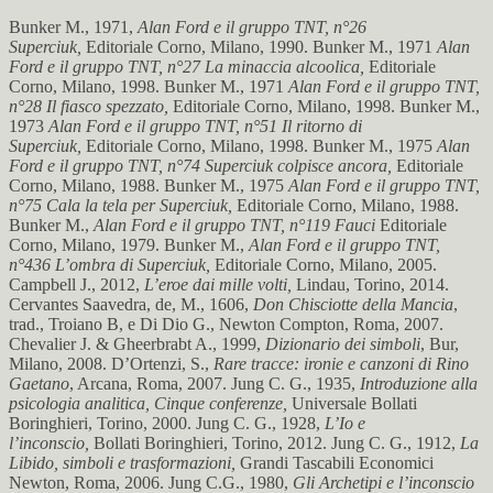
Bunker M., 1971,
Alan Ford e il gruppo TNT, n°26
Superciuk,
Editoriale Corno, Milano, 1990. Bunker M., 1971
Alan
Ford e il gruppo TNT, n°27 La minaccia alcoolica,
Editoriale
Corno, Milano, 1998. Bunker M., 1971
Alan Ford e il gruppo TNT,
n°28 Il fiasco spezzato,
Editoriale Corno, Milano, 1998. Bunker M.,
1973
Alan Ford e il gruppo TNT, n°51 Il ritorno di
Superciuk,
Editoriale Corno, Milano, 1998. Bunker M., 1975
Alan
Ford e il gruppo TNT, n°74 Superciuk colpisce ancora,
Editoriale
Corno, Milano, 1988. Bunker M., 1975
Alan Ford e il gruppo TNT,
n°75 Cala la tela per Superciuk,
Editoriale Corno, Milano, 1988.
Bunker M.,
Alan Ford e il gruppo TNT, n°119 Fauci
Editoriale
Corno, Milano, 1979. Bunker M.,
Alan Ford e il gruppo TNT,
n°436 L’ombra di Superciuk,
Editoriale Corno, Milano, 2005.
Campbell J., 2012,
L’eroe dai mille volti,
Lindau, Torino, 2014.
Cervantes Saavedra, de, M., 1606,
Don Chisciotte della Mancia
,
trad., Troiano B, e Di Dio G., Newton Compton, Roma, 2007.
Chevalier J. & Gheerbrabt A., 1999,
Dizionario dei simboli
, Bur,
Milano, 2008. D’Ortenzi, S.,
Rare tracce: ironie e canzoni di Rino
Gaetano
, Arcana, Roma, 2007. Jung C. G., 1935,
Introduzione alla
psicologia analitica, Cinque conferenze,
Universale Bollati
Boringhieri, Torino, 2000. Jung C. G., 1928,
L’Io e
l’inconscio,
Bollati Boringhieri, Torino, 2012. Jung C. G., 1912,
La
Libido, simboli e trasformazioni,
Grandi Tascabili Economici
Newton, Roma, 2006. Jung C.G., 1980,
Gli Archetipi e l’inconscio