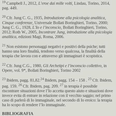
19
Campbell J., 2012,
L’eroe dai mille volti,
Lindau, Torino, 2014,
pag. 449.
20
Cfr. Jung C. G., 1935,
Introduzione alla psicologia analitica,
Cinque conferenze,
Universale Bollati Boringhieri, Torino, 2000;
Jung C. G., 1928,
L’Io e l’inconscio,
Bollati Boringhieri, Torino,
2012; Roth W., 2005,
Incontrare Jung, introduzione alla psicologia
analitica
, edizioni Magi, Roma, 2006.
21
Non esistono personaggi negativi e positivi della psiche; tutti
hanno una loro finalità, tendono verso qualcosa, la finalità della
terapia che lavora con e attraverso gli immaginari è scopistica.
22
Cfr. Jung C.G., 1980,
Gli Archetipi e l’inconscio collettivo,
in
Opere, vol. 9*, Bollati Boringhieri, Torino 2002
23
24
25
Ibidem, pagg. 81,82.
Ibidem, pagg. 154 – 158 .
Cfr. Ibidem,
26
27
pag. 159.
Cfr. Ibidem, pag. 209.
in terapia è possibile
riscontrare situazioni dove l’Io accetta questo aiuto e situazioni dove
invece evita di entrare in relazione con il vecchio saggio; nel primo
caso di parlerà di Io immaginale, nel secondo di Io eroico: la terapia
ha lo scopo di rendere l’Io immaginale.
BIBLIOGRAFIA