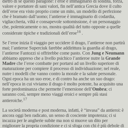
dietro di sè questo paragone: l’eroe è immaginario di solidità, forza,
valore e portatore di sani valori, fin nell’antica Grecia dove il culto
dell’eroe era visto proprio come un mito, un modello di perfezione
che è bramato dall’uomo; l’antieroe è immaginario di codardia,
vigliaccheria, viltà e consapevole sottomissione, è un personaggio
che, polemicamente o no, mostra qualità del tutto opposte a quelle
16
considerate tipiche e tradizionali dell’eroe
.
Se l’eroe inizia il viaggio per uccidere il drago, l’antieroe non partirà
mai; l’antieroe Superciuk farebbe addirittura la guardia al drago,
l’antieroe Fantozzi si offrirebbe come pasto. Con
Jung e Neumann
abbiamo appreso che a livello psichico l’antieroe nutre la
Grande
Madre
che l’eroe combatte per portarsi ad un livello superiore di
maturazione per compiere il processo di individuazione; nel reale,
nutre i modelli che vanno contro la morale e la salute personale.
Ogni epoca ha un suo eroe, e di contro ha anche un suo drago:
nell’epoca in cui viviamo il drago è molto potente, ha acquisito una
forte predominanza che permette l’emersione dell’
Ombra
; ci
saranno così, sempre meno viaggi eroici e sempre più stasi
17
antieroiche.
La società moderna e post moderna, infatti, è “invasa” da antieroi: è
ancora oggi ben radicato, un senso di cosciente impotenza; ci si
incazza per le angherie subite ma non si muove un dito per
migliorare la propria condizione e ci si sfoga con chi è più debole di