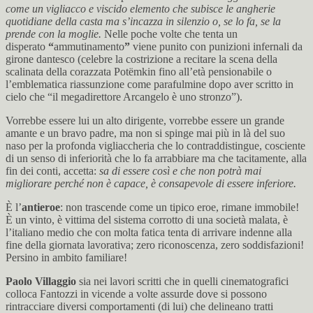
come un vigliacco e viscido elemento che subisce le angherie
quotidiane della casta ma s’incazza in silenzio o, se lo fa, se la
prende con la moglie.
Nelle poche volte che tenta un
disperato
“
ammutinamento
”
viene punito con punizioni infernali da
girone dantesco (celebre la costrizione a recitare la scena della
scalinata della corazzata Potëmkin fino all’età pensionabile o
l’emblematica riassunzione come parafulmine dopo aver scritto in
cielo che “il megadirettore Arcangelo è uno stronzo”).
Vorrebbe essere lui un alto dirigente, vorrebbe essere un grande
amante e un bravo padre, ma non si spinge mai più in là del suo
naso per la profonda vigliaccheria che lo contraddistingue, cosciente
di un senso di inferiorità che lo fa arrabbiare ma che tacitamente, alla
fin dei conti, accetta:
sa di essere così e che non potrà mai
migliorare perché non è capace, è consapevole di essere inferiore.
È l’
antieroe
: non trascende come un tipico eroe, rimane immobile!
È un vinto, è vittima del sistema corrotto di una società malata, è
l’italiano medio che con molta fatica tenta di arrivare indenne alla
fine della giornata lavorativa; zero riconoscenza, zero soddisfazioni!
Persino in ambito familiare!
Paolo Villaggio
sia nei lavori scritti che in quelli cinematografici
colloca Fantozzi in vicende a volte assurde dove si possono
rintracciare diversi comportamenti (di lui) che delineano tratti