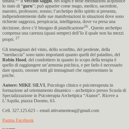
umana.
Il
vecchio saggio
, nei sogni e nelle meditazioni acquisisce
lo stato di “
guru
”; può apparire come mago, medico, sacerdote,
maestro, professore, nonno; l’archetipo dello spirito si presenta,
indipendentemente dalle sue manifestazioni in situazioni dove sono
richieste saggezza, perspicacia, intelligenza, dove va presa una
26
decisione, dove c’è bisogno di pianificazione
. Questo archetipo
compensa una carenza (quasi sempre) dell’Io il quale non ha mezzi
27
propri.
Gli immaginari del vinto, dello sconfitto, del perdente, della
“merdaccia” sono tanto importanti quanto quelli del paladino, del
Robin Hood
, del condottiero in quanto lo scopo della terapia è
quello di raggiungere un’armonia psichica, e per farlo è necessario
dare spazio, onorare tutti gli immaginari che rappresentano la
psiche.
Autore: MIKE SILVI
, Psicologo clinico e psicoterapeuta in
formazione ad orientamento dinamico – archetipico presso Scuola di
Specializzazione in Psicoterapia Archetipica “Atanor”. Riceve a
L’Aquila, piazza Duomo, 63.
Cell. 327.125.623 – email attivamenteaq@gmail.com
Pagina Facebook