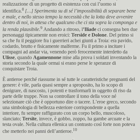
realizzazione di un progetto di esistenza con cui l’uomo si
8
identifica.
[…] Sperimenta su di sé l’impossibilità di separare bene
e male, e nello stesso tempo la necessità che la lotta deve avvenire
dentro di noi, in attesa che qualcuno che ci sta sopra la
componga e
9
la renda plausibile.
Andando a ritroso, l
’Iliade
ci consegna ben due
personaggi tipicamente non eroici:
Terside e Dolone
. Del primo si
sa che fu il peggiore fra i guerrieri achei giunti a Troia: era pavido,
codardo, brutto e fisicamente malferme. Fu il primo a incitare i
compagni ad andar via, venendo però ferocemente interdetto da
Ulisse
, quando
Agamennone
mise alla prova i soldati inventando la
storia secondo la quale ormai si erano perse le speranze di
conquistare Troia.
È antieroe perché riassume in sé tutte le caratteristiche pregnanti del
genere: è vile, parla quasi sempre a sproposito, ha lo scopo di
denigrare, di nascosto, i potenti e trasformarli in oggetto di riso da
parte delle truppe. Non sa controllare il tono della voce né
selezionare ciò che è opportuno dire o tacere. L’eroe greco, secondo
una simbologia di bellezza esteriore corrispondente a quella
interiore, fu sempre raffigurato con un corpo bello, muscoloso,
slanciato;
Tersite
, invece, è gobbo, zoppo, ha gambe arcuate e la
testa ovale. Nella cultura ellenica un contrasto così forte non poteva
10
che metterlo nei panni dell’antieroe.