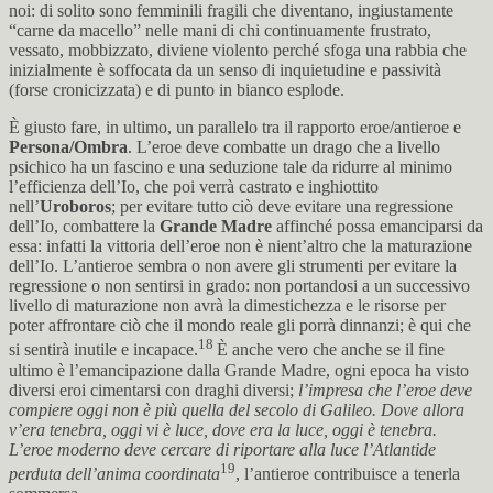
noi: di solito sono femminili fragili che diventano, ingiustamente
“carne da macello” nelle mani di chi continuamente frustrato,
vessato, mobbizzato, diviene violento perché sfoga una rabbia che
inizialmente è soffocata da un senso di inquietudine e passività
(forse cronicizzata) e di punto in bianco esplode.
È giusto fare, in ultimo, un parallelo tra il rapporto eroe/antieroe e
Persona/Ombra
. L’eroe deve combatte un drago che a livello
psichico ha un fascino e una seduzione tale da ridurre al minimo
l’efficienza dell’Io, che poi verrà castrato e inghiottito
nell’
Uroboros
; per evitare tutto ciò deve evitare una regressione
dell’Io, combattere la
Grande Madre
affinché possa emanciparsi da
essa: infatti la vittoria dell’eroe non è nient’altro che la maturazione
dell’Io. L’antieroe sembra o non avere gli strumenti per evitare la
regressione o non sentirsi in grado: non portandosi a un successivo
livello di maturazione non avrà la dimestichezza e le risorse per
poter affrontare ciò che il mondo reale gli porrà dinnanzi; è qui che
18
si sentirà inutile e incapace.
È anche vero che anche se il fine
ultimo è l’emancipazione dalla Grande Madre, ogni epoca ha visto
diversi eroi cimentarsi con draghi diversi;
l’impresa che l’eroe deve
compiere oggi non è più quella del secolo di Galileo. Dove allora
v’era tenebra, oggi vi è luce, dove era la luce, oggi è tenebra.
L’eroe moderno deve cercare di riportare alla luce l’Atlantide
19
perduta dell’anima coordinata
, l’antieroe contribuisce a tenerla