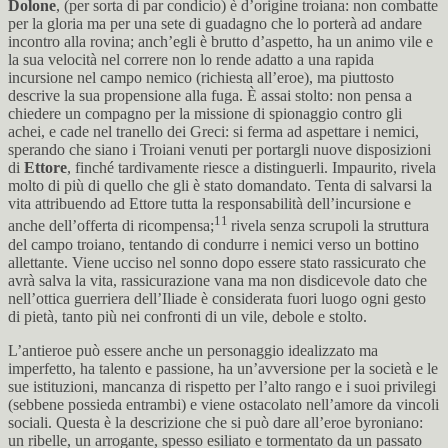
Dolone
, (per sorta di par condicio) è d’origine troiana: non combatte
per la gloria ma per una sete di guadagno che lo porterà ad andare
incontro alla rovina; anch’egli è brutto d’aspetto, ha un animo vile e
la sua velocità nel correre non lo rende adatto a una rapida
incursione nel campo nemico (richiesta all’eroe), ma piuttosto
descrive la sua propensione alla fuga. È assai stolto: non pensa a
chiedere un compagno per la missione di spionaggio contro gli
achei, e cade nel tranello dei Greci: si ferma ad aspettare i nemici,
sperando che siano i Troiani venuti per portargli nuove disposizioni
di
Ettore
, finché tardivamente riesce a distinguerli. Impaurito, rivela
molto di più di quello che gli è stato domandato. Tenta di salvarsi la
vita attribuendo ad Ettore tutta la responsabilità dell’incursione e
11
anche dell’offerta di ricompensa;
rivela senza scrupoli la struttura
del campo troiano, tentando di condurre i nemici verso un bottino
allettante. Viene ucciso nel sonno dopo essere stato rassicurato che
avrà salva la vita, rassicurazione vana ma non disdicevole dato che
nell’ottica guerriera dell’Iliade è considerata fuori luogo ogni gesto
di pietà, tanto più nei confronti di un vile, debole e stolto.
L’antieroe può essere anche un personaggio idealizzato ma
imperfetto, ha talento e passione, ha un’avversione per la società e le
sue istituzioni, mancanza di rispetto per l’alto rango e i suoi privilegi
(sebbene possieda entrambi) e viene ostacolato nell’amore da vincoli
sociali. Questa è la descrizione che si può dare all’eroe byroniano:
un ribelle, un arrogante, spesso esiliato e tormentato da un passato