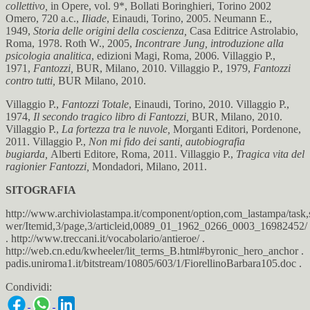
collettivo,
in Opere, vol. 9*, Bollati Boringhieri, Torino 2002
Omero, 720 a.c.,
Iliade
, Einaudi, Torino, 2005. Neumann E.,
1949,
Storia delle origini della coscienza,
Casa Editrice Astrolabio,
Roma, 1978. Roth W., 2005,
Incontrare Jung, introduzione alla
psicologia analitica
, edizioni Magi, Roma, 2006. Villaggio P.,
1971,
Fantozzi,
BUR, Milano, 2010. Villaggio P., 1979,
Fantozzi
contro tutti,
BUR Milano, 2010.
Villaggio P.,
Fantozzi Totale
, Einaudi, Torino, 2010. Villaggio P.,
1974,
Il secondo tragico libro di Fantozzi,
BUR, Milano, 2010.
Villaggio P.,
La fortezza tra le nuvole,
Morganti Editori, Pordenone,
2011. Villaggio P.,
Non mi fido dei santi, autobiografia
bugiarda,
Alberti Editore, Roma, 2011. Villaggio P.,
Tragica vita del
ragionier Fantozzi,
Mondadori, Milano, 2011.
SITOGRAFIA
http://www.archiviolastampa.it/component/option,com_lastampa/task,s
wer/Itemid,3/page,3/articleid,0089_01_1962_0266_0003_16982452/
. http://www.treccani.it/vocabolario/antieroe/ .
http://web.cn.edu/kwheeler/lit_terms_B.html#byronic_hero_anchor .
padis.uniroma1.it/bitstream/10805/603/1/FiorellinoBarbara105.doc .
Condividi: