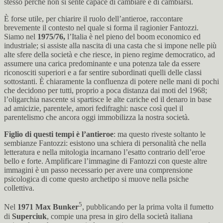
stesso perché non si sente capace di cambiare e di cambiarsi.
È forse utile, per chiarire il ruolo dell’antieroe, raccontare
brevemente il contesto nel quale si forma il ragionier Fantozzi.
Siamo nel
1975/76,
l’Italia è nel pieno del boom economico ed
industriale; si assiste alla nascita di una casta che si impone nelle più
alte sfere della società e che riesce, in pieno regime democratico, ad
assumere una carica predominante e una potenza tale da essere
riconosciti superiori e a far sentire subordinati quelli delle classi
sottostanti. È chiaramente la confluenza di potere nelle mani di pochi
che decidono per tutti, proprio a poca distanza dai moti del 1968;
l’oligarchia nascente si spartisce le alte cariche ed il denaro in base
ad amicizie, parentele, amori fedifraghi: nasce così quel il
parentelismo che ancora oggi immobilizza la nostra società.
Figlio di questi tempi è l’antieroe
: ma questo riveste soltanto le
sembianze Fantozzi: esistono una schiera di personalità che nella
letteratura e nella mitologia incarnano l’esatto contrario dell’eroe
bello e forte. Amplificare l’immagine di Fantozzi con queste altre
immagini è un passo necessario per avere una comprensione
psicologica di come questo archetipo si muove nella psiche
collettiva.
5
Nel
1971 Max Bunker
, pubblicando per la prima volta il fumetto
di
Superciuk
, compie una presa in giro della società italiana