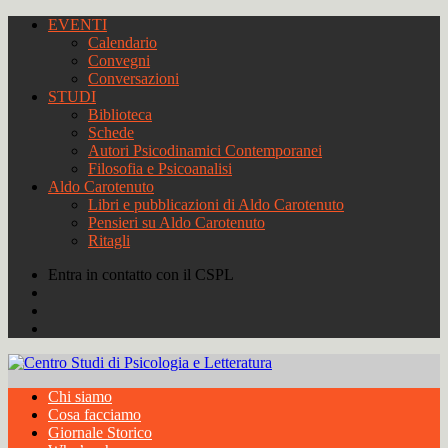
EVENTI
Calendario
Convegni
Conversazioni
STUDI
Biblioteca
Schede
Autori Psicodinamici Contemporanei
Filosofia e Psicoanalisi
Aldo Carotenuto
Libri e pubblicazioni di Aldo Carotenuto
Pensieri su Aldo Carotenuto
Ritagli
Entra in contatto con il CSPL
Chi siamo
Cosa facciamo
Giornale Storico