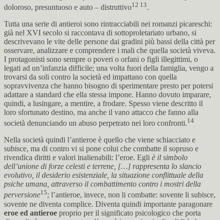
12 13
doloroso, presuntuoso e auto – distruttivo
.
Tutta una serie di antieroi sono rintracciabili nei romanzi picareschi:
già nel XVI secolo si raccontava di sottoproletariato urbano, si
descrivevano le vite delle persone dai gradini più bassi della città per
osservare, analizzare e comprendere i mali che quella società viveva.
I protagonisti sono sempre o poveri o orfani o figli illegittimi, o
legati ad un’infanzia difficile; una volta fuori della famiglia, vengo a
trovarsi da soli contro la società ed impattano con quella
sopravvivenza che hanno bisogno di sperimentare presto per potersi
adattare a standard che ella stessa impone. Hanno dovuto imparare,
quindi, a lusingare, a mentire, a frodare. Spesso viene descritto il
loro sfortunato destino, ma anche il vano attacco che fanno alla
14
società denunciando un abuso perpetrato nei loro confronti.
Nella società quindi l’antieroe è quello che viene schiacciato e
subisce, ma di contro vi si pone colui che combatte il sopruso e
rivendica diritti e valori inalienabili: l’eroe. Egli
è il simbolo
dell’unione di forze celesti e terrene, […] rappresenta lo slancio
evolutivo, il desiderio esistenziale, la situazione conflittuale della
psiche umana, attraverso il combattimento contro i mostri della
15
perversione
; l’antieroe, invece, non li combatte: sovente li subisce,
sovente ne diventa complice. Diventa quindi importante paragonare
eroe ed antieroe
proprio per il significato psicologico che porta