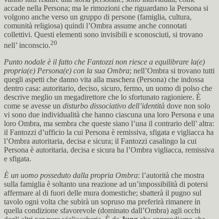
accade nella Persona; ma le rimozioni che riguardano la Persona si
volgono anche verso un gruppo di persone (famiglia, cultura,
comunità religiosa) quindi l’Ombra assume anche connotati
collettivi. Questi elementi sono invisibili e sconosciuti, si trovano
20
nell’ inconscio.
Punto nodale è il fatto che Fantozzi non riesce a equilibrare la(e)
propria(e) Persona(e) con la sua Ombra
; nell’Ombra si trovano tutti
quegli aspetti che danno vita alla maschera (Persona) che indossa
dentro casa: autoritario, deciso, sicuro, fermo, un uomo di polso che
descrive meglio un megadirettore che lo sfortunato ragioniere. È
come se avesse un
disturbo dissociativo dell’identità
dove non solo
vi sono due individualità che hanno ciascuna una loro Persona e una
loro Ombra, ma sembra che queste siano l’una il contrario dell’ altra:
il Fantozzi d’ufficio la cui Persona è remissiva, sfigata e vigliacca ha
l’Ombra autoritaria, decisa e sicura; il Fantozzi casalingo la cui
Persona è autoritaria, decisa e sicura ha l’Ombra vigliacca, remissiva
e sfigata.
È un uomo posseduto dalla propria Ombra
: l’autorità che mostra
sulla famiglia è soltanto una reazione ad un’impossibilità di potersi
affermare al di fuori delle mura domestiche; sbatterà il pugno sul
tavolo ogni volta che subirà un sopruso ma preferirà rimanere in
quella condizione sfavorevole (dominato dall’Ombra) agli occhi