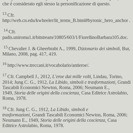
che è considerato egli stesso la personificazione di questo.
13
Cfr.
http://web.cn.edu/kwheeler/lit_terms_B.html#byronic_hero_anchor .
14
Cfr.
padis.uniroma1.it/bitstream/10805/603/1/FiorellinoBarbara105.doc.
15
Chevalier J. & Gheerbrabt A., 1999,
Dizionario dei simboli
, Bur,
Milano, 2008, pag. 417, 419.
16
http://www.treccani.it/vocabolario/antieroe/.
17
Cfr. Campbell J., 2012,
L’eroe dai mille volti,
Lindau, Torino,
2014; Jung C. G., 1912,
La Libido, simboli e trasformazioni,
Grandi
Tascabili Economici Newton, Roma, 2006; Neumann E.,
1949,
Storia delle origini della coscienza,
Casa Editrice Astrolabio,
Roma, 1978.
18
Cfr. Jung C. G., 1912,
La Libido, simboli e
trasformazioni,
Grandi Tascabili Economici Newton, Roma, 2006;
Neumann E., 1949,
Storia delle origini della coscienza,
Casa
Editrice Astrolabio, Roma, 1978.