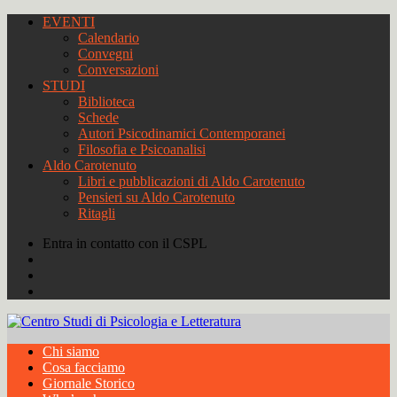
EVENTI
Calendario
Convegni
Conversazioni
STUDI
Biblioteca
Schede
Autori Psicodinamici Contemporanei
Filosofia e Psicoanalisi
Aldo Carotenuto
Libri e pubblicazioni di Aldo Carotenuto
Pensieri su Aldo Carotenuto
Ritagli
Entra in contatto con il CSPL
Chi siamo
Cosa facciamo
Giornale Storico