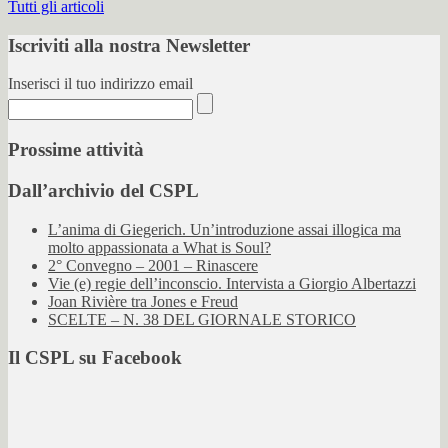
Tutti gli articoli
Iscriviti alla nostra Newsletter
Inserisci il tuo indirizzo email
Prossime attività
Dall’archivio del CSPL
L’anima di Giegerich. Un’introduzione assai illogica ma
molto appassionata a What is Soul?
2° Convegno – 2001 – Rinascere
Vie (e) regie dell’inconscio. Intervista a Giorgio Albertazzi
Joan Rivière tra Jones e Freud
SCELTE – N. 38 DEL GIORNALE STORICO
Il CSPL su Facebook