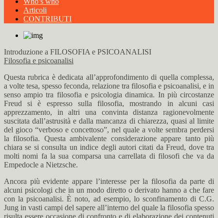
Who’s who
Articoli
CONTRIBUTI
Introduzione a FILOSOFIA e PSICOANALISI
Filosofia e psicoanalisi
Questa rubrica è dedicata all’approfondimento di quella complessa,
a volte tesa, spesso feconda, relazione tra filosofia e psicoanalisi, e in
senso ampio tra filosofia e psicologia dinamica. In più circostanze
Freud si è espresso sulla filosofia, mostrando in alcuni casi
apprezzamento, in altri una convinta distanza ragionevolmente
suscitata dall’astrusità e dalla mancanza di chiarezza, quasi al limite
del gioco “verboso e concettoso”, nel quale a volte sembra perdersi
la filosofia. Questa ambivalente considerazione appare tanto più
chiara se si consulta un indice degli autori citati da Freud, dove tra
molti nomi fa la sua comparsa una carrellata di filosofi che va da
Empedocle a Nietzsche.
Ancora più evidente appare l’interesse per la filosofia da parte di
alcuni psicologi che in un modo diretto o derivato hanno a che fare
con la psicoanalisi. È noto, ad esempio, lo sconfinamento di C.G.
Jung in vasti campi del sapere all’interno del quale la filosofia spesso
risulta essere occasione di confronto e di elaborazione dei contenuti