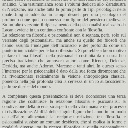
analitici. Una testimonianza sono i volumi dedicati allo Zarathustra
di Nietzsche, ma anche tutta la prima parte di Tipi psicologici nella
quale Jung si addentra in campi desueti per uno psicologo del
profondo come quello connesso con figure del pensiero medievale.
Su un altro versante il ripensamento della psicoanalisi realizzato da
Lacan avviene in un continuo confronto con la filosofia.
La relazione tra filosofia e psicoanalisi non è segnata, però, solo sul
versante degli psicoanalisti, ma anche su quello dei filosofi che
hanno assunto l’indagine dell’inconscio e del profondo come un
punto irrinunciabile per le loro riflessioni. Si potrebbe a buon motivo
parlare di una filosofia della psicoanalisi costituita da una sua ben
precisa tradizione che annovera autori come Ricoeur, Deleuze,
Deridda, ma anche Adorno, Marcuse e tanti altri. In questo senso
l’interesse per la psicoanalisi è dato dalla sua forza dirompente che
ha rivoluzionato radicalmente la visione antropologica classica,
ponendo nella più profonda crisi la certezza di un Io autocosciente,
padrone di sé e del mondo.
A completare questa presentazione si deve riconoscere una terza
ragione che costituisce la relazione filosofia e psicoanalisi: la
condivisione della ricerca su aspetti della vita umana e del processo
di civilizzazione. Al di là delle singole figure che hanno in un modo
o nell’altro alimentato la reciproca relazione tra filosofia e
psicoanalisi sussiste un comune desiderio, che si esplica in forme e
modalità diverse, tra la ricerca filosofica e quella psicoanalitica: