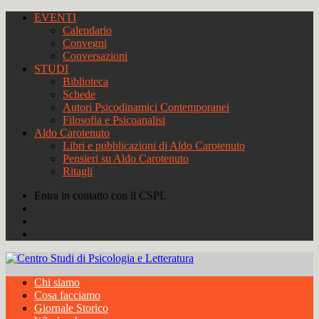
EVENTI
Calendario
Convegni
Conversazioni
STUDI
Biblioteca
Schede
Autori Psicodinamici Contemporanei
Filosofia e Psicoanalisi
Aldo Carotenuto
Libri e pubblicazioni di Aldo Carotenuto
Pensieri su Aldo Carotenuto
Ritagli
Entra in contatto con il CSPL
Chi siamo
Cosa facciamo
Giornale Storico