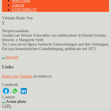
Who’s who
Articoli
CONTRIBUTI
Viebahn Ilsabe Von
V
Neopsicoanalista.
Analisi con Werner Schwidder, un collaboratore di Harald Schultz-
Hencke, e Margarete Seiff.
Tra i suoi lavori figura Seelische Entwicklungen und ihre Störungen.
Ein psychoanalytischer Grundlehrgang, pubblicato nel 1972.
Links
Ilsabe von Viebahn
(in tedesco)
Condividi:
L'autore
CSPL