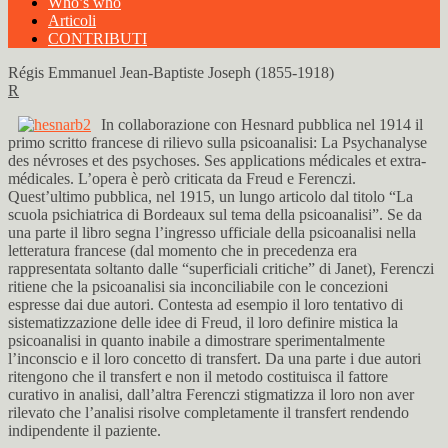
Who’s who
Articoli
CONTRIBUTI
Régis Emmanuel Jean-Baptiste Joseph (1855-1918)
R
In collaborazione con Hesnard pubblica nel 1914 il
primo scritto francese di rilievo sulla psicoanalisi: La Psychanalyse
des névroses et des psychoses. Ses applications médicales et extra-
médicales. L’opera è però criticata da Freud e Ferenczi.
Quest’ultimo pubblica, nel 1915, un lungo articolo dal titolo “La
scuola psichiatrica di Bordeaux sul tema della psicoanalisi”. Se da
una parte il libro segna l’ingresso ufficiale della psicoanalisi nella
letteratura francese (dal momento che in precedenza era
rappresentata soltanto dalle “superficiali critiche” di Janet), Ferenczi
ritiene che la psicoanalisi sia inconciliabile con le concezioni
espresse dai due autori. Contesta ad esempio il loro tentativo di
sistematizzazione delle idee di Freud, il loro definire mistica la
psicoanalisi in quanto inabile a dimostrare sperimentalmente
l’inconscio e il loro concetto di transfert. Da una parte i due autori
ritengono che il transfert e non il metodo costituisca il fattore
curativo in analisi, dall’altra Ferenczi stigmatizza il loro non aver
rilevato che l’analisi risolve completamente il transfert rendendo
indipendente il paziente.