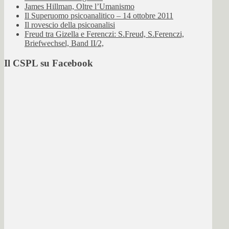
James Hillman, Oltre l’Umanismo
Il Superuomo psicoanalitico – 14 ottobre 2011
Il rovescio della psicoanalisi
Freud tra Gizella e Ferenczi: S.Freud, S.Ferenczi,
Briefwechsel, Band II/2,
Il CSPL su Facebook