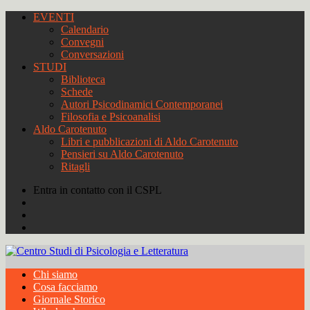
EVENTI
Calendario
Convegni
Conversazioni
STUDI
Biblioteca
Schede
Autori Psicodinamici Contemporanei
Filosofia e Psicoanalisi
Aldo Carotenuto
Libri e pubblicazioni di Aldo Carotenuto
Pensieri su Aldo Carotenuto
Ritagli
Entra in contatto con il CSPL
Chi siamo
Cosa facciamo
Giornale Storico