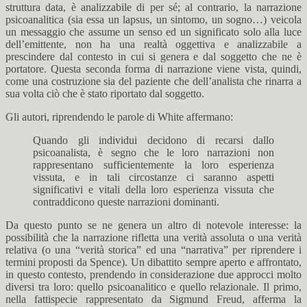
struttura data, è analizzabile di per sé; al contrario, la narrazione
psicoanalitica (sia essa un lapsus, un sintomo, un sogno…) veicola
un messaggio che assume un senso ed un significato solo alla luce
dell’emittente, non ha una realtà oggettiva e analizzabile a
prescindere dal contesto in cui si genera e dal soggetto che ne è
portatore. Questa seconda forma di narrazione viene vista, quindi,
come una costruzione sia del paziente che dell’analista che rinarra a
sua volta ciò che è stato riportato dal soggetto.
Gli autori, riprendendo le parole di White affermano:
Quando gli individui decidono di recarsi dallo
psicoanalista, è segno che le loro narrazioni non
rappresentano sufficientemente la loro esperienza
vissuta, e in tali circostanze ci saranno aspetti
significativi e vitali della loro esperienza vissuta che
contraddicono queste narrazioni dominanti.
Da questo punto se ne genera un altro di notevole interesse: la
possibilità che la narrazione rifletta una verità assoluta o una verità
relativa (o una “verità storica” ed una “narrativa” per riprendere i
termini proposti da Spence). Un dibattito sempre aperto e affrontato,
in questo contesto, prendendo in considerazione due approcci molto
diversi tra loro: quello psicoanalitico e quello relazionale. Il primo,
nella fattispecie rappresentato da Sigmund Freud, afferma la