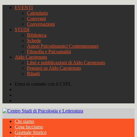
EVENTI
Calendario
Convegni
Conversazioni
STUDI
Biblioteca
Schede
Autori Psicodinamici Contemporanei
Filosofia e Psicoanalisi
Aldo Carotenuto
Libri e pubblicazioni di Aldo Carotenuto
Pensieri su Aldo Carotenuto
Ritagli
Entra in contatto con il CSPL
Chi siamo
Cosa facciamo
Giornale Storico