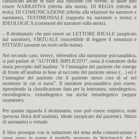
classificato anche in base alla funzione che riveste, la quale può
essere NARRATIVA (riferita alla storia), DI REGIA (riferita al
testo), DI COMUNICAZIONE (riferita alla relazione tra narratore e
narratario), TESTIMONIALE (rapporto tra narratore e storia) e
IDEOLOGICA (commenti del narratore sulla storia).
– Il destinatario che può essere un LETTORE IDEALE (auspicato
dal narratore), VIRTUALE (suscettibile di leggere il romanzo) e
FITTIZIO (assume un ruolo nella trama).
Nel secondo caso, invece, riferendosi alla narrazione psicoanalitica,
si può parlare di “AUTORE IMPLICITO”, ossia il costruttore della
storia percepito dall’analista: “è l’immagine del paziente che emerge
di fronte all’analista in base al racconto del paziente stesso (…) ed è
l’immagine del paziente che il paziente stesso crea di sé nel
momento in cui si narra”. Il narratore psicoanalitico può essere,
riprendendo la classificazione fatta per la letteratura, omodiegetico,
eterodiegetico, extradiegetico ma anche intradiegetico (seppur
raramente).
Per quanto riguarda il destinatario, esso può essere empirico, reale
(persona fisica dell’analista), ideale (auspicato dal paziente), fittizio
(il narratario) o virtuale.
Il libro prosegue con la trattazione del tema della comunicazione e
viene preso in esame il modello proposto da Watzlawick dei 5