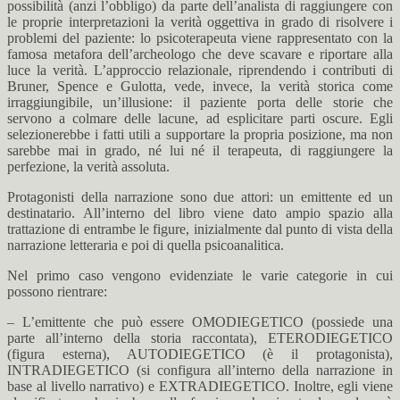
possibilità (anzi l’obbligo) da parte dell’analista di raggiungere con
le proprie interpretazioni la verità oggettiva in grado di risolvere i
problemi del paziente: lo psicoterapeuta viene rappresentato con la
famosa metafora dell’archeologo che deve scavare e riportare alla
luce la verità. L’approccio relazionale, riprendendo i contributi di
Bruner, Spence e Gulotta, vede, invece, la verità storica come
irraggiungibile, un’illusione: il paziente porta delle storie che
servono a colmare delle lacune, ad esplicitare parti oscure. Egli
selezionerebbe i fatti utili a supportare la propria posizione, ma non
sarebbe mai in grado, né lui né il terapeuta, di raggiungere la
perfezione, la verità assoluta.
Protagonisti della narrazione sono due attori: un emittente ed un
destinatario. All’interno del libro viene dato ampio spazio alla
trattazione di entrambe le figure, inizialmente dal punto di vista della
narrazione letteraria e poi di quella psicoanalitica.
Nel primo caso vengono evidenziate le varie categorie in cui
possono rientrare:
– L’emittente che può essere OMODIEGETICO (possiede una
parte all’interno della storia raccontata), ETERODIEGETICO
(figura esterna), AUTODIEGETICO (è il protagonista),
INTRADIEGETICO (si configura all’interno della narrazione in
base al livello narrativo) e EXTRADIEGETICO. Inoltre, egli viene