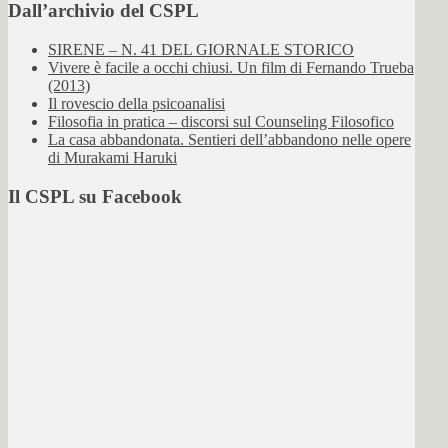
Dall’archivio del CSPL
SIRENE – N. 41 DEL GIORNALE STORICO
Vivere è facile a occhi chiusi. Un film di Fernando Trueba
(2013)
Il rovescio della psicoanalisi
Filosofia in pratica – discorsi sul Counseling Filosofico
La casa abbandonata. Sentieri dell’abbandono nelle opere
di Murakami Haruki
Il CSPL su Facebook