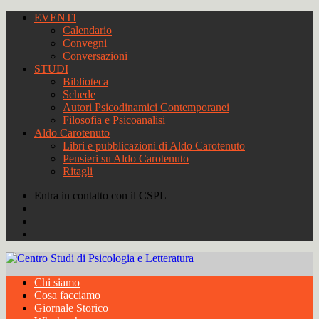
EVENTI
Calendario
Convegni
Conversazioni
STUDI
Biblioteca
Schede
Autori Psicodinamici Contemporanei
Filosofia e Psicoanalisi
Aldo Carotenuto
Libri e pubblicazioni di Aldo Carotenuto
Pensieri su Aldo Carotenuto
Ritagli
Entra in contatto con il CSPL
Chi siamo
Cosa facciamo
Giornale Storico