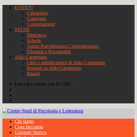
EVENTI
Calendario
Convegni
Conversazioni
STUDI
Biblioteca
Schede
Autori Psicodinamici Contemporanei
Filosofia e Psicoanalisi
Aldo Carotenuto
Libri e pubblicazioni di Aldo Carotenuto
Pensieri su Aldo Carotenuto
Ritagli
Entra in contatto con il CSPL
Chi siamo
Cosa facciamo
Giornale Storico