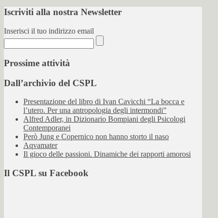
Iscriviti alla nostra Newsletter
Inserisci il tuo indirizzo email
Prossime attività
Dall’archivio del CSPL
Presentazione del libro di Ivan Cavicchi “La bocca e
l’utero. Per una antropologia degli intermondi”
Alfred Adler, in Dizionario Bompiani degli Psicologi
Contemporanei
Però Jung e Copernico non hanno storto il naso
Aqvamater
Il gioco delle passioni. Dinamiche dei rapporti amorosi
Il CSPL su Facebook