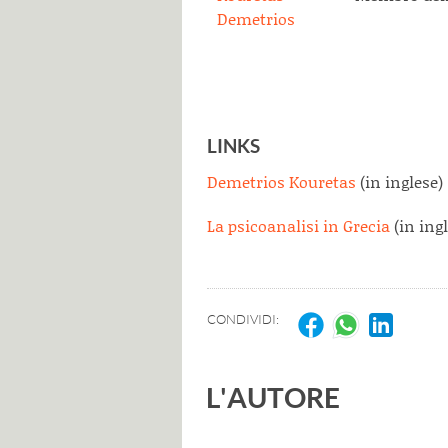
LINKS
Demetrios Kouretas
(in inglese)
La psicoanalisi in Grecia
(in ingl
CONDIVIDI:
L'AUTORE