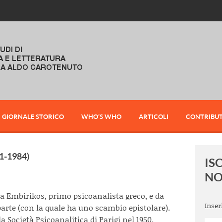
GIORNALE STORICO
WHO’S WHO
ARTICOLI
CONTRIBUT
-1984)
IS
NO
a Embirikos, primo psicoanalista greco, e da
Inser
rte (con la quale ha uno scambio epistolare).
 Società Psicoanalitica di Parigi nel 1950.