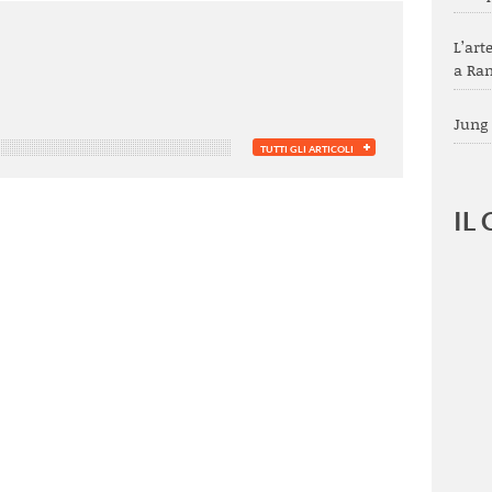
L’art
a Ra
Jung 
TUTTI GLI ARTICOLI
IL