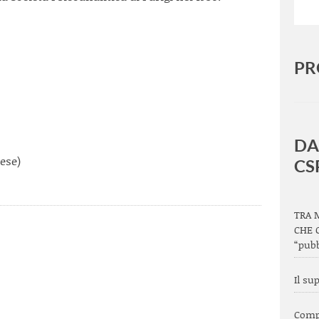
PR
DA
ese)
CS
TRA 
CHE 
“pubb
Il su
Compr