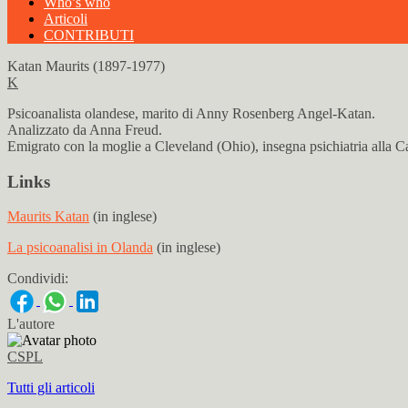
Who’s who
Articoli
CONTRIBUTI
Katan Maurits (1897-1977)
K
Psicoanalista olandese, marito di Anny Rosenberg Angel-Katan.
Analizzato da Anna Freud.
Emigrato con la moglie a Cleveland (Ohio), insegna psichiatria alla 
Links
Maurits Katan
(in inglese)
La psicoanalisi in Olanda
(in inglese)
Condividi:
L'autore
CSPL
Tutti gli articoli