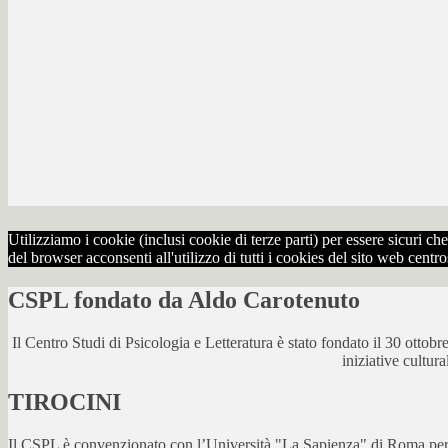
Utilizziamo i cookie (inclusi cookie di terze parti) per essere sicuri 
del browser acconsenti all'utilizzo di tutti i cookies del sito web centr
CSPL fondato da Aldo Carotenuto
Il Centro Studi di Psicologia e Letteratura è stato fondato il 30 otto
iniziative cultur
TIROCINI
Il CSPL è convenzionato con l’Università "La Sapienza" di Roma per lo