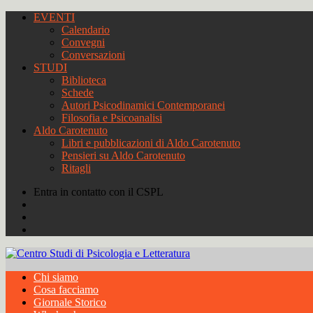
EVENTI
Calendario
Convegni
Conversazioni
STUDI
Biblioteca
Schede
Autori Psicodinamici Contemporanei
Filosofia e Psicoanalisi
Aldo Carotenuto
Libri e pubblicazioni di Aldo Carotenuto
Pensieri su Aldo Carotenuto
Ritagli
Entra in contatto con il CSPL
Chi siamo
Cosa facciamo
Giornale Storico