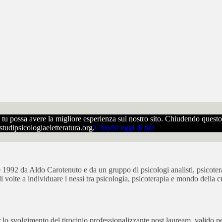
che tu possa avere la migliore esperienza sul nostro sito. Chiudendo ques
ostudipsicologiaeletteratura.org.
Chiudi
Leggi di più
bre 1992 da Aldo Carotenuto e da un gruppo di psicologi analisti, psicot
ali volte a individuare i nessi tra psicologia, psicoterapia e mondo della cr
 svolgimento del tirocinio professionalizzante post lauream, valido per