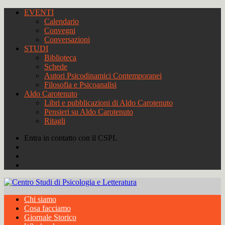
EVENTI
Calendario
Convegni
Conversazioni
STUDI
Biblioteca
Schede
Autori Psicodinamici Contemporanei
Filosofia e Psicoanalisi
Aldo Carotenuto
Libri e pubblicazioni di Aldo Carotenuto
Pensieri su Aldo Carotenuto
Ritagli
Entra in contatto con il CSPL
Chi siamo
Cosa facciamo
Giornale Storico