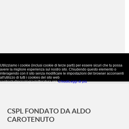
Utilizziamo i cookie (inclusi cookie di terze parti) per essere sicuri che tu possa
avere la migliore esperienza sul nostro sito. Chiudendo questo elemento o
interagendo con il sito senza modificare le impostazioni del browser acconsenti
all'utilizzo di tutti i cookies del sito web
centrostudipsicologiaeletteratura.org.
Chiudi
Leggi di più
CSPL FONDATO DA ALDO
CAROTENUTO