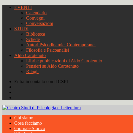
EVENTI
Calendario
Convegni
Conversazioni
STUDI
Biblioteca
Schede
Autori Psicodinamici Contemporanei
Filosofia e Psicoanalisi
Aldo Carotenuto
Libri e pubblicazioni di Aldo Carotenuto
Pensieri su Aldo Carotenuto
Ritagli
Entra in contatto con il CSPL
Chi siamo
Cosa facciamo
Giornale Storico