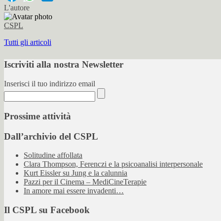
L'autore
CSPL
Tutti gli articoli
Iscriviti alla nostra Newsletter
Inserisci il tuo indirizzo email
Prossime attività
Dall’archivio del CSPL
Solitudine affollata
Clara Thompson, Ferenczi e la psicoanalisi interpersonale
Kurt Eissler su Jung e la calunnia
Pazzi per il Cinema – MediCineTerapie
In amore mai essere invadenti…
Il CSPL su Facebook