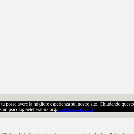
che tu possa avere la migliore esperienza sul nostro sito. Chiudendo ques
ostudipsicologiaeletteratura.org.
Chiudi
Leggi di più