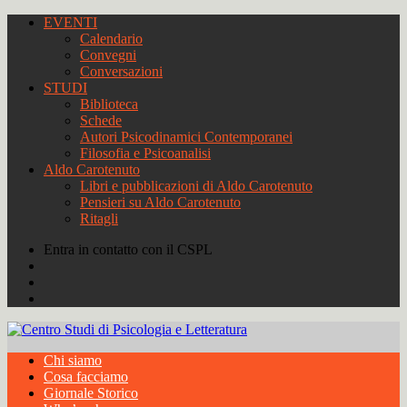
EVENTI
Calendario
Convegni
Conversazioni
STUDI
Biblioteca
Schede
Autori Psicodinamici Contemporanei
Filosofia e Psicoanalisi
Aldo Carotenuto
Libri e pubblicazioni di Aldo Carotenuto
Pensieri su Aldo Carotenuto
Ritagli
Entra in contatto con il CSPL
Chi siamo
Cosa facciamo
Giornale Storico