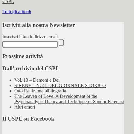
CSPL
Tutti gli articoli
Iscriviti alla nostra Newsletter
Inserisci il tuo indirizzo email
Prossime attività
Dall’archivio del CSPL
Vol. 13 – Demoni e Dei
SIRENE – N. 41 DEL GIORNALE STORICO
Otto Rank: una bibliografia
The Leaven of Love. A Development of the
Psychoanalytic Theory and Technique of Sandor Ferenczi
Altri amori
Il CSPL su Facebook