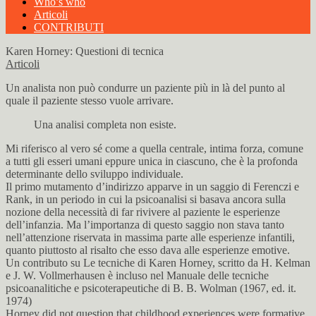
Who’s who
Articoli
CONTRIBUTI
Karen Horney: Questioni di tecnica
Articoli
Un analista non può condurre un paziente più in là del punto al
quale il paziente stesso vuole arrivare.
Una analisi completa non esiste.
Mi riferisco al vero sé come a quella centrale, intima forza, comune
a tutti gli esseri umani eppure unica in ciascuno, che è la profonda
determinante dello sviluppo individuale.
Il primo mutamento d’indirizzo apparve in un saggio di Ferenczi e
Rank, in un periodo in cui la psicoanalisi si basava ancora sulla
nozione della necessità di far rivivere al paziente le esperienze
dell’infanzia. Ma l’importanza di questo saggio non stava tanto
nell’attenzione riservata in massima parte alle esperienze infantili,
quanto piuttosto al risalto che esso dava alle esperienze emotive.
Un contributo su Le tecniche di Karen Horney, scritto da H. Kelman
e J. W. Vollmerhausen è incluso nel Manuale delle tecniche
psicoanalitiche e psicoterapeutiche di B. B. Wolman (1967, ed. it.
1974)
Horney did not question that childhood experiences were formative.