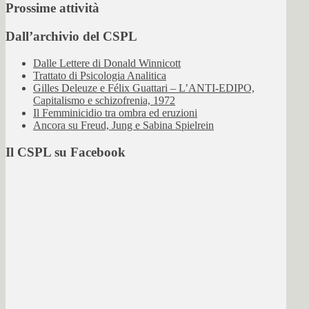
Prossime attività
Dall’archivio del CSPL
Dalle Lettere di Donald Winnicott
Trattato di Psicologia Analitica
Gilles Deleuze e Félix Guattari – L’ANTI-EDIPO,
Capitalismo e schizofrenia, 1972
Il Femminicidio tra ombra ed eruzioni
Ancora su Freud, Jung e Sabina Spielrein
Il CSPL su Facebook