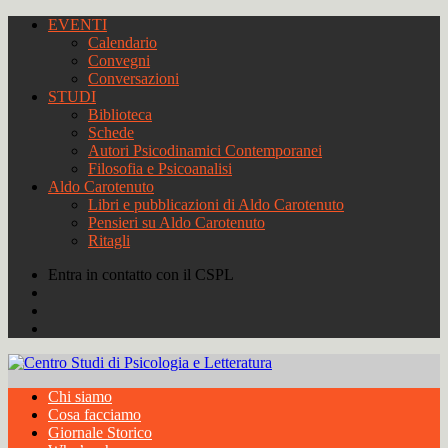
EVENTI
Calendario
Convegni
Conversazioni
STUDI
Biblioteca
Schede
Autori Psicodinamici Contemporanei
Filosofia e Psicoanalisi
Aldo Carotenuto
Libri e pubblicazioni di Aldo Carotenuto
Pensieri su Aldo Carotenuto
Ritagli
Entra in contatto con il CSPL
Chi siamo
Cosa facciamo
Giornale Storico