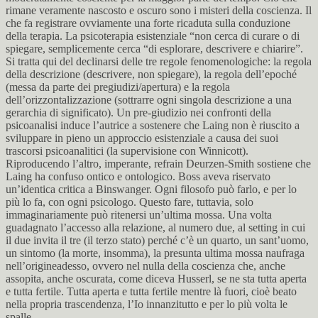
rimane veramente nascosto e oscuro sono i misteri della coscienza. Il
che fa registrare ovviamente una forte ricaduta sulla conduzione
della terapia. La psicoterapia esistenziale “non cerca di curare o di
spiegare, semplicemente cerca “di esplorare, descrivere e chiarire”.
Si tratta qui del declinarsi delle tre regole fenomenologiche: la regola
della descrizione (descrivere, non spiegare), la regola dell’epoché
(messa da parte dei pregiudizi/apertura) e la regola
dell’orizzontalizzazione (sottrarre ogni singola descrizione a una
gerarchia di significato). Un pre-giudizio nei confronti della
psicoanalisi induce l’autrice a sostenere che Laing non è riuscito a
sviluppare in pieno un approccio esistenziale a causa dei suoi
trascorsi psicoanalitici (la supervisione con Winnicott).
Riproducendo l’altro, imperante, refrain Deurzen-Smith sostiene che
Laing ha confuso ontico e ontologico. Boss aveva riservato
un’identica critica a Binswanger. Ogni filosofo può farlo, e per lo
più lo fa, con ogni psicologo. Questo fare, tuttavia, solo
immaginariamente può ritenersi un’ultima mossa. Una volta
guadagnato l’accesso alla relazione, al numero due, al setting in cui
il due invita il tre (il terzo stato) perché c’è un quarto, un sant’uomo,
un sintomo (la morte, insomma), la presunta ultima mossa naufraga
nell’origineadesso, ovvero nel nulla della coscienza che, anche
assopita, anche oscurata, come diceva Husserl, se ne sta tutta aperta
e tutta fertile. Tutta aperta e tutta fertile mentre là fuori, cioè beato
nella propria trascendenza, l’Io innanzitutto e per lo più volta le
spalle.