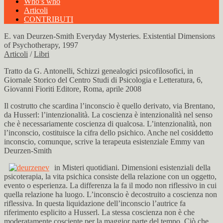
Who’s who
Articoli
CONTRIBUTI
E. van Deurzen-Smith Everyday Mysteries. Existential Dimensions
of Psychotherapy, 1997
Articoli
/
Libri
Tratto da G. Antonelli, Schizzi genealogici psicofilosofici, in
Giornale Storico del Centro Studi di Psicologia e Letteratura, 6,
Giovanni Fioriti Editore, Roma, aprile 2008
Il costrutto che scardina l’inconscio è quello derivato, via Brentano,
da Husserl: l’intenzionalità. La coscienza è intenzionalità nel senso
che è necessariamente coscienza di qualcosa. L’intenzionalità, non
l’inconscio, costituisce la cifra dello psichico. Anche nel cosiddetto
inconscio, comunque, scrive la terapeuta esistenziale Emmy van
Deurzen-Smith
in Misteri quotidiani. Dimensioni esistenziali della
psicoterapia, la vita psichica consiste della relazione con un oggetto,
evento o esperienza. La differenza la fa il modo non riflessivo in cui
quella relazione ha luogo. L’inconscio è decostruito a coscienza non
riflessiva. In questa liquidazione dell’inconscio l’autrice fa
riferimento esplicito a Husserl. La stessa coscienza non è che
moderatamente cosciente per la maggior parte del tempo. Ciò che