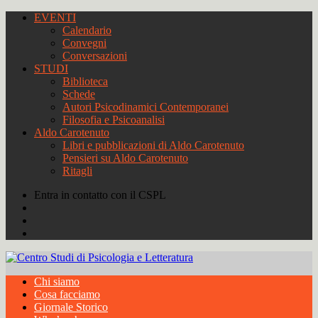
EVENTI
Calendario
Convegni
Conversazioni
STUDI
Biblioteca
Schede
Autori Psicodinamici Contemporanei
Filosofia e Psicoanalisi
Aldo Carotenuto
Libri e pubblicazioni di Aldo Carotenuto
Pensieri su Aldo Carotenuto
Ritagli
Entra in contatto con il CSPL
Chi siamo
Cosa facciamo
Giornale Storico