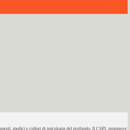
erapeuti, medici e cultori di psicologia del profondo. Il CSPL promuove