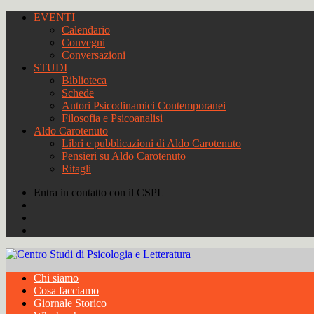
EVENTI
Calendario
Convegni
Conversazioni
STUDI
Biblioteca
Schede
Autori Psicodinamici Contemporanei
Filosofia e Psicoanalisi
Aldo Carotenuto
Libri e pubblicazioni di Aldo Carotenuto
Pensieri su Aldo Carotenuto
Ritagli
Entra in contatto con il CSPL
Chi siamo
Cosa facciamo
Giornale Storico