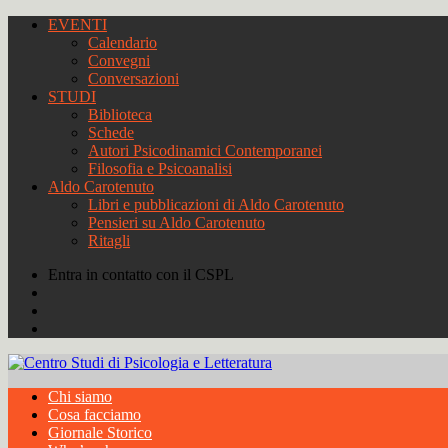
EVENTI
Calendario
Convegni
Conversazioni
STUDI
Biblioteca
Schede
Autori Psicodinamici Contemporanei
Filosofia e Psicoanalisi
Aldo Carotenuto
Libri e pubblicazioni di Aldo Carotenuto
Pensieri su Aldo Carotenuto
Ritagli
Entra in contatto con il CSPL
Chi siamo
Cosa facciamo
Giornale Storico