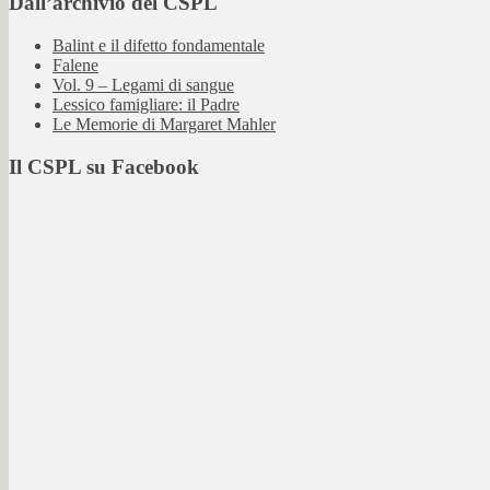
Dall’archivio del CSPL
Balint e il difetto fondamentale
Falene
Vol. 9 – Legami di sangue
Lessico famigliare: il Padre
Le Memorie di Margaret Mahler
Il CSPL su Facebook