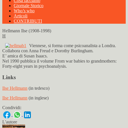
Cosa facciamo
Giornale Storico
Who’s who
Articoli
CONTRIBUTI
Hellmann Ilse (1908-1998)
H
Viennese, si forma come psicoanalista a Londra.
Collabora con Anna Freud e Dorothy Burlingham.
E’ amica di Susan Isaacs.
Nel 1990 pubblica il volume From war babies to grandmothers:
Forty-eight years in psychoanalysis.
Links
Ilse Hellmann
(in tedesco)
Ilse Hellmann
(in inglese)
Condividi:
L'autore