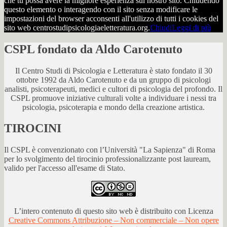
che tu possa avere la migliore esperienza sul nostro sito. Chiudendo
questo elemento o interagendo con il sito senza modificare le
impostazioni del browser acconsenti all'utilizzo di tutti i cookies del
sito web centrostudipsicologiaeletteratura.org.
Chiudi
Leggi di più
CSPL fondato da Aldo Carotenuto
Il Centro Studi di Psicologia e Letteratura è stato fondato il 30
ottobre 1992 da Aldo Carotenuto e da un gruppo di psicologi
analisti, psicoterapeuti, medici e cultori di psicologia del profondo. Il
CSPL promuove iniziative culturali volte a individuare i nessi tra
psicologia, psicoterapia e mondo della creazione artistica.
TIROCINI
Il CSPL è convenzionato con l’Università "La Sapienza" di Roma
per lo svolgimento del tirocinio professionalizzante post lauream,
valido per l'accesso all'esame di Stato.
L’intero contenuto di questo sito web è distribuito con Licenza
Creative Commons Attribuzione – Non commerciale – Non opere