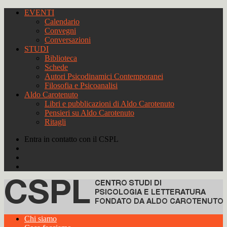
EVENTI
Calendario
Convegni
Conversazioni
STUDI
Biblioteca
Schede
Autori Psicodinamici Contemporanei
Filosofia e Psicoanalisi
Aldo Carotenuto
Libri e pubblicazioni di Aldo Carotenuto
Pensieri su Aldo Carotenuto
Ritagli
Entra in contatto con il CSPL
Chi siamo