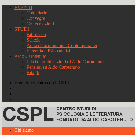
EVENTI
Calendario
Convegni
Conversazioni
STUDI
Biblioteca
Schede
Autori Psicodinamici Contemporanei
Filosofia e Psicoanalisi
Aldo Carotenuto
Libri e pubblicazioni di Aldo Carotenuto
Pensieri su Aldo Carotenuto
Ritagli
Entra in contatto con il CSPL
Chi siamo