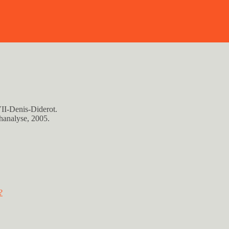
VII-Denis-Diderot.
chanalyse, 2005.
?