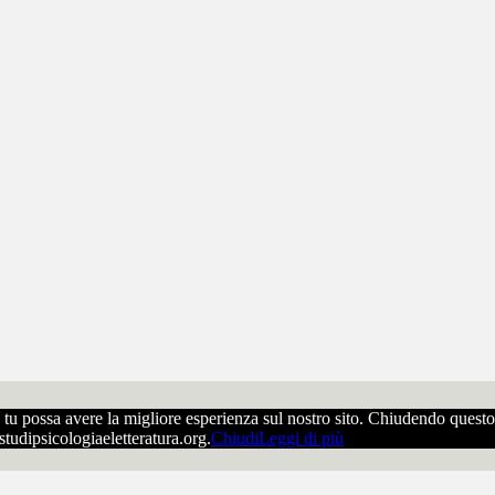
che tu possa avere la migliore esperienza sul nostro sito. Chiudendo ques
ostudipsicologiaeletteratura.org.
Chiudi
Leggi di più