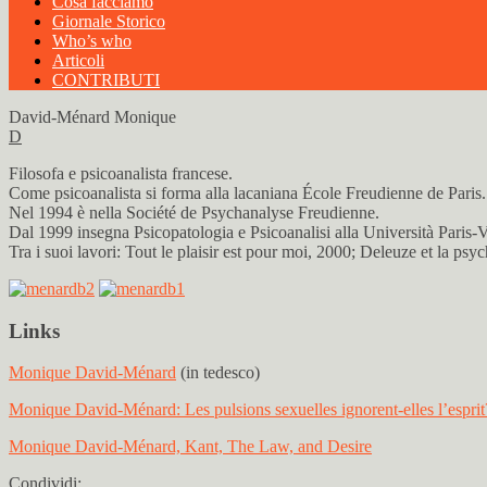
Cosa facciamo
Giornale Storico
Who’s who
Articoli
CONTRIBUTI
David-Ménard Monique
D
Filosofa e psicoanalista francese.
Come psicoanalista si forma alla lacaniana École Freudienne de Paris.
Nel 1994 è nella Société de Psychanalyse Freudienne.
Dal 1999 insegna Psicopatologia e Psicoanalisi alla Università Paris-
Tra i suoi lavori: Tout le plaisir est pour moi, 2000; Deleuze et la psy
Links
Monique David-Ménard
(in tedesco)
Monique David-Ménard: Les pulsions sexuelles ignorent-elles l’esprit
Monique David-Ménard, Kant, The Law, and Desire
Condividi: