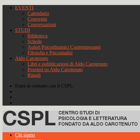
EVENTI
Calendario
Convegni
Conversazioni
STUDI
Biblioteca
Schede
Autori Psicodinamici Contemporanei
Filosofia e Psicoanalisi
Aldo Carotenuto
Libri e pubblicazioni di Aldo Carotenuto
Pensieri su Aldo Carotenuto
Ritagli
Entra in contatto con il CSPL
Chi siamo