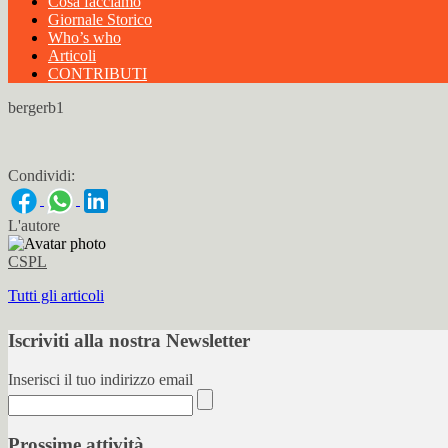
Cosa facciamo
Giornale Storico
Who’s who
Articoli
CONTRIBUTI
bergerb1
Condividi:
L'autore
CSPL
Tutti gli articoli
Iscriviti alla nostra Newsletter
Inserisci il tuo indirizzo email
Prossime attività