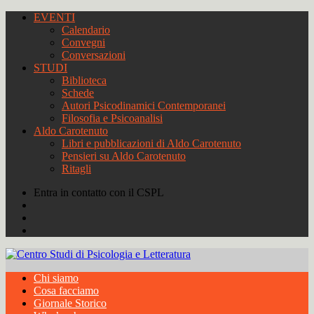
EVENTI
Calendario
Convegni
Conversazioni
STUDI
Biblioteca
Schede
Autori Psicodinamici Contemporanei
Filosofia e Psicoanalisi
Aldo Carotenuto
Libri e pubblicazioni di Aldo Carotenuto
Pensieri su Aldo Carotenuto
Ritagli
Entra in contatto con il CSPL
Chi siamo
Cosa facciamo
Giornale Storico