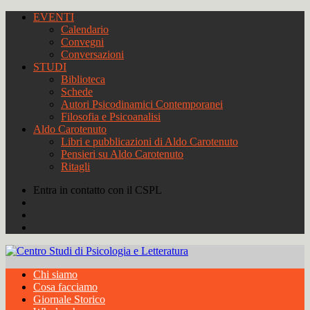
EVENTI
Calendario
Convegni
Conversazioni
STUDI
Biblioteca
Schede
Autori Psicodinamici Contemporanei
Filosofia e Psicoanalisi
Aldo Carotenuto
Libri e pubblicazioni di Aldo Carotenuto
Pensieri su Aldo Carotenuto
Ritagli
Entra in contatto con il CSPL
Chi siamo
Cosa facciamo
Giornale Storico