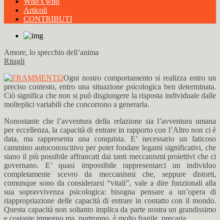
Who’s who
Articoli
CONTRIBUTI
Amore, lo specchio dell’anima
Ritagli
Ogni nostro comportamento si realizza entro un
preciso contesto, entro una situazione psicologica ben determinata.
Ciò significa che non si può disgiungere la risposta individuale dalle
molteplici variabili che concorrono a generarla.
Nonostante che l’avventura della relazione sia l’avventura umana
per eccellenza, la capacità di entrare in rapporto con l’Altro non ci è
data, ma rappresenta una conquista. E’ necessario un faticoso
cammino autoconoscitivo per poter fondare legami significativi, che
siano il più possibile affrancati dai tanti meccanismi proiettivi che ci
governano. E’ quasi impossibile rappresentarci un individuo
completamente scevro da meccanismi che, seppure distorti,
comunque sono da considerarsi “vitali”, vale a dire funzionali alla
sua sopravvivenza psicologica: bisogna pensare a un’opera di
riappropriazione delle capacità di entrare in contatto con il mondo.
Questa capacità non soltanto implica da parte nostra un grandissimo
e costante impegno ma, purtroppo, è molto fragile, precaria.