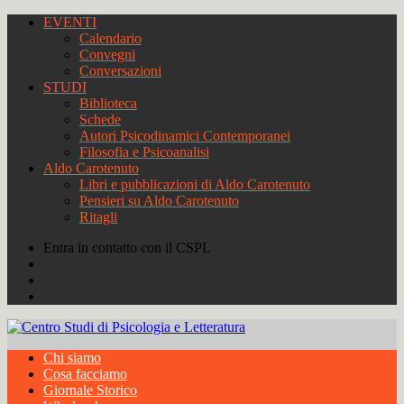
EVENTI
Calendario
Convegni
Conversazioni
STUDI
Biblioteca
Schede
Autori Psicodinamici Contemporanei
Filosofia e Psicoanalisi
Aldo Carotenuto
Libri e pubblicazioni di Aldo Carotenuto
Pensieri su Aldo Carotenuto
Ritagli
Entra in contatto con il CSPL
Chi siamo
Cosa facciamo
Giornale Storico