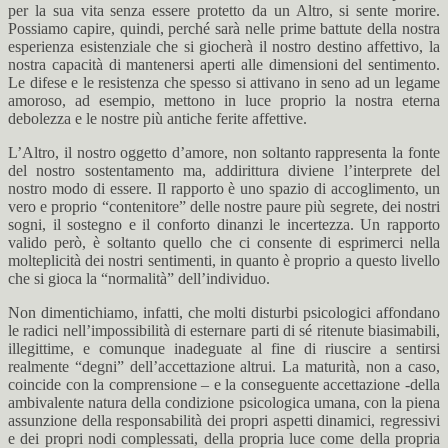
per la sua vita senza essere protetto da un Altro, si sente morire.
Possiamo capire, quindi, perché sarà nelle prime battute della nostra
esperienza esistenziale che si giocherà il nostro destino affettivo, la
nostra capacità di mantenersi aperti alle dimensioni del sentimento.
Le difese e le resistenza che spesso si attivano in seno ad un legame
amoroso, ad esempio, mettono in luce proprio la nostra eterna
debolezza e le nostre più antiche ferite affettive.
L’Altro, il nostro oggetto d’amore, non soltanto rappresenta la fonte
del nostro sostentamento ma, addirittura diviene l’interprete del
nostro modo di essere. Il rapporto è uno spazio di accoglimento, un
vero e proprio “contenitore” delle nostre paure più segrete, dei nostri
sogni, il sostegno e il conforto dinanzi le incertezza. Un rapporto
valido però, è soltanto quello che ci consente di esprimerci nella
molteplicità dei nostri sentimenti, in quanto è proprio a questo livello
che si gioca la “normalità” dell’individuo.
Non dimentichiamo, infatti, che molti disturbi psicologici affondano
le radici nell’impossibilità di esternare parti di sé ritenute biasimabili,
illegittime, e comunque inadeguate al fine di riuscire a sentirsi
realmente “degni” dell’accettazione altrui. La maturità, non a caso,
coincide con la comprensione – e la conseguente accettazione -della
ambivalente natura della condizione psicologica umana, con la piena
assunzione della responsabilità dei propri aspetti dinamici, regressivi
e dei propri nodi complessati, della propria luce come della propria