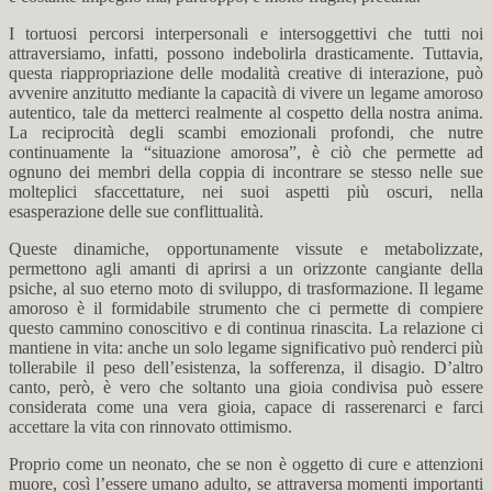
I tortuosi percorsi interpersonali e intersoggettivi che tutti noi
attraversiamo, infatti, possono indebolirla drasticamente. Tuttavia,
questa riappropriazione delle modalità creative di interazione, può
avvenire anzitutto mediante la capacità di vivere un legame amoroso
autentico, tale da metterci realmente al cospetto della nostra anima.
La reciprocità degli scambi emozionali profondi, che nutre
continuamente la “situazione amorosa”, è ciò che permette ad
ognuno dei membri della coppia di incontrare se stesso nelle sue
molteplici sfaccettature, nei suoi aspetti più oscuri, nella
esasperazione delle sue conflittualità.
Queste dinamiche, opportunamente vissute e metabolizzate,
permettono agli amanti di aprirsi a un orizzonte cangiante della
psiche, al suo eterno moto di sviluppo, di trasformazione. Il legame
amoroso è il formidabile strumento che ci permette di compiere
questo cammino conoscitivo e di continua rinascita. La relazione ci
mantiene in vita: anche un solo legame significativo può renderci più
tollerabile il peso dell’esistenza, la sofferenza, il disagio. D’altro
canto, però, è vero che soltanto una gioia condivisa può essere
considerata come una vera gioia, capace di rasserenarci e farci
accettare la vita con rinnovato ottimismo.
Proprio come un neonato, che se non è oggetto di cure e attenzioni
muore, così l’essere umano adulto, se attraversa momenti importanti