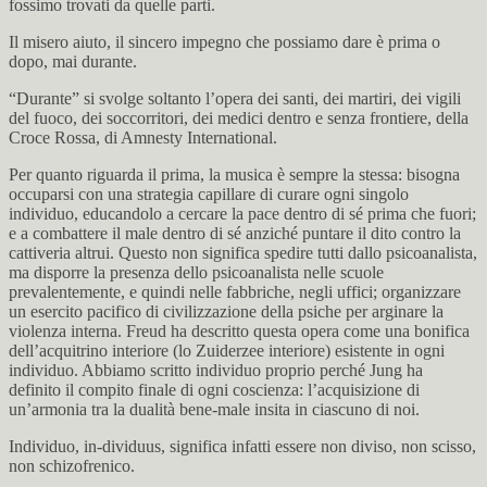
fossimo trovati da quelle parti.
Il misero aiuto, il sincero impegno che possiamo dare è prima o
dopo, mai durante.
“Durante” si svolge soltanto l’opera dei santi, dei martiri, dei vigili
del fuoco, dei soccorritori, dei medici dentro e senza frontiere, della
Croce Rossa, di Amnesty International.
Per quanto riguarda il prima, la musica è sempre la stessa: bisogna
occuparsi con una strategia capillare di curare ogni singolo
individuo, educandolo a cercare la pace dentro di sé prima che fuori;
e a combattere il male dentro di sé anziché puntare il dito contro la
cattiveria altrui. Questo non significa spedire tutti dallo psicoanalista,
ma disporre la presenza dello psicoanalista nelle scuole
prevalentemente, e quindi nelle fabbriche, negli uffici; organizzare
un esercito pacifico di civilizzazione della psiche per arginare la
violenza interna. Freud ha descritto questa opera come una bonifica
dell’acquitrino interiore (lo Zuiderzee interiore) esistente in ogni
individuo. Abbiamo scritto individuo proprio perché Jung ha
definito il compito finale di ogni coscienza: l’acquisizione di
un’armonia tra la dualità bene-male insita in ciascuno di noi.
Individuo, in-dividuus, significa infatti essere non diviso, non scisso,
non schizofrenico.