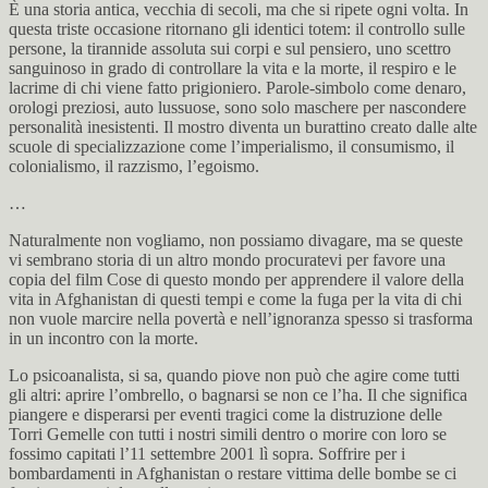
È una storia antica, vecchia di secoli, ma che si ripete ogni volta. In
questa triste occasione ritornano gli identici totem: il controllo sulle
persone, la tirannide assoluta sui corpi e sul pensiero, uno scettro
sanguinoso in grado di controllare la vita e la morte, il respiro e le
lacrime di chi viene fatto prigioniero. Parole-simbolo come denaro,
orologi preziosi, auto lussuose, sono solo maschere per nascondere
personalità inesistenti. Il mostro diventa un burattino creato dalle alte
scuole di specializzazione come l’imperialismo, il consumismo, il
colonialismo, il razzismo, l’egoismo.
…
Naturalmente non vogliamo, non possiamo divagare, ma se queste
vi sembrano storia di un altro mondo procuratevi per favore una
copia del film Cose di questo mondo per apprendere il valore della
vita in Afghanistan di questi tempi e come la fuga per la vita di chi
non vuole marcire nella povertà e nell’ignoranza spesso si trasforma
in un incontro con la morte.
Lo psicoanalista, si sa, quando piove non può che agire come tutti
gli altri: aprire l’ombrello, o bagnarsi se non ce l’ha. Il che significa
piangere e disperarsi per eventi tragici come la distruzione delle
Torri Gemelle con tutti i nostri simili dentro o morire con loro se
fossimo capitati l’11 settembre 2001 lì sopra. Soffrire per i
bombardamenti in Afghanistan o restare vittima delle bombe se ci