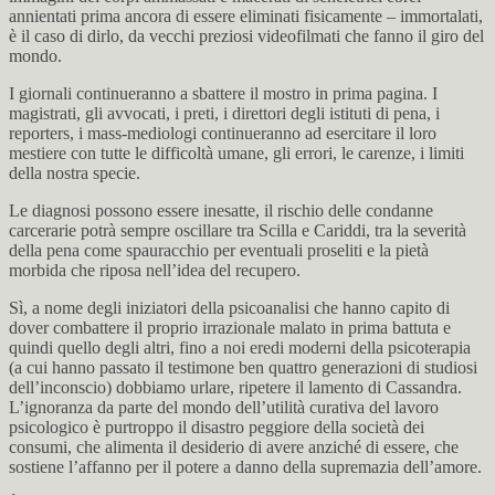
annientati prima ancora di essere eliminati fisicamente – immortalati,
è il caso di dirlo, da vecchi preziosi videofilmati che fanno il giro del
mondo.
I giornali continueranno a sbattere il mostro in prima pagina. I
magistrati, gli avvocati, i preti, i direttori degli istituti di pena, i
reporters, i mass-mediologi continueranno ad esercitare il loro
mestiere con tutte le difficoltà umane, gli errori, le carenze, i limiti
della nostra specie.
Le diagnosi possono essere inesatte, il rischio delle condanne
carcerarie potrà sempre oscillare tra Scilla e Cariddi, tra la severità
della pena come spauracchio per eventuali proseliti e la pietà
morbida che riposa nell’idea del recupero.
Sì, a nome degli iniziatori della psicoanalisi che hanno capito di
dover combattere il proprio irrazionale malato in prima battuta e
quindi quello degli altri, fino a noi eredi moderni della psicoterapia
(a cui hanno passato il testimone ben quattro generazioni di studiosi
dell’inconscio) dobbiamo urlare, ripetere il lamento di Cassandra.
L’ignoranza da parte del mondo dell’utilità curativa del lavoro
psicologico è purtroppo il disastro peggiore della società dei
consumi, che alimenta il desiderio di avere anziché di essere, che
sostiene l’affanno per il potere a danno della supremazia dell’amore.