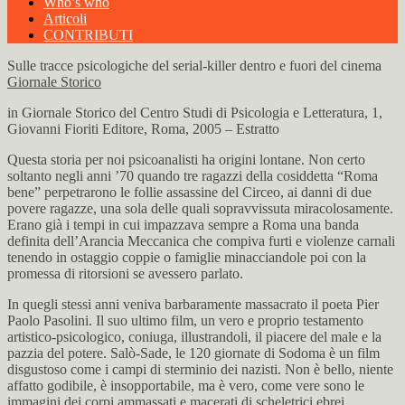
Who’s who
Articoli
CONTRIBUTI
Sulle tracce psicologiche del serial-killer dentro e fuori del cinema
Giornale Storico
in Giornale Storico del Centro Studi di Psicologia e Letteratura, 1,
Giovanni Fioriti Editore, Roma, 2005 – Estratto
Questa storia per noi psicoanalisti ha origini lontane. Non certo
soltanto negli anni ’70 quando tre ragazzi della cosiddetta “Roma
bene” perpetrarono le follie assassine del Circeo, ai danni di due
povere ragazze, una sola delle quali sopravvissuta miracolosamente.
Erano già i tempi in cui impazzava sempre a Roma una banda
definita dell’Arancia Meccanica che compiva furti e violenze carnali
tenendo in ostaggio coppie o famiglie minacciandole poi con la
promessa di ritorsioni se avessero parlato.
In quegli stessi anni veniva barbaramente massacrato il poeta Pier
Paolo Pasolini. Il suo ultimo film, un vero e proprio testamento
artistico-psicologico, coniuga, illustrandoli, il piacere del male e la
pazzia del potere. Salò-Sade, le 120 giornate di Sodoma è un film
disgustoso come i campi di sterminio dei nazisti. Non è bello, niente
affatto godibile, è insopportabile, ma è vero, come vere sono le
immagini dei corpi ammassati e macerati di scheletrici ebrei