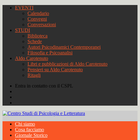
EVENTI
Calendario
Convegni
Conversazioni
STUDI
Biblioteca
Schede
Autori Psicodinamici Contemporanei
Filosofia e Psicoanalisi
Aldo Carotenuto
Libri e pubblicazioni di Aldo Carotenuto
Pensieri su Aldo Carotenuto
Ritagli
Entra in contatto con il CSPL
Chi siamo
Cosa facciamo
Giornale Storico