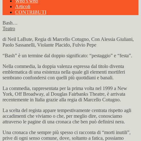
Who’s who
Articoli
CONTRIBUTI
Bash…
Teatro
di Neil LaBute, Regia di Marcello Cotugno, Con Alessia Giuliani,
Paolo Sassanelli, Violante Placido, Fulvio Pepe
“Bash” è un termine dal doppio significato: “pestaggio” e “festa”.
Nella commedia, la doppia valenza espressa dal titolo diventa
emblematica di una esistenza nella quale gli elementi mortiferi
sembrano confondersi con quelli più quotidiani e banali.
La commedia, rappresentata per la prima volta nel 1999 a New
York, Off Broadway, al Douglas Fairbanks Theatre, è arrivata
recentemente in Italia grazie alla regia di Marcello Cotugno.
La scelta del regista appare tempestivamente centrata rispetto agli
accadimenti che viviamo o che, per meglio dire, conosciamo
attraverso le pagine di una cronaca che ben può definirsi nera.
Una cronaca che sempre più spesso ci racconta di “morti inutili”,
prive di ogni senso comune, dove, soltanto a fatica, possiamo