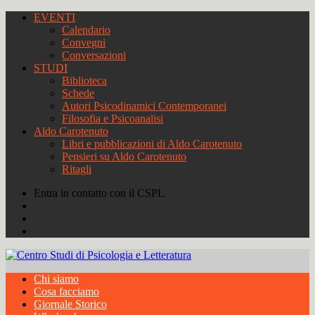
EVENTI
Calendario
Convegni
Conversazioni
STUDI
Biblioteca
Schede
Autori Psicodinamici Contemporanei
Filosofia e Psicoanalisi
Aldo Carotenuto
Libri e pubblicazioni di Aldo Carotenuto
Pensieri su Aldo Carotenuto
Ritagli
Entra in contatto con il CSPL
Chi siamo
Cosa facciamo
Giornale Storico