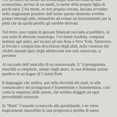
sconosciuto, nel bar di un motel, la morte della propria figlia di
pochi mesi. Una morte, se non proprio cercata, lasciata avvenire:
nello sragionante pensiero dell’uomo questo elemento avrebbe
potuto tornargli utile, aiutandolo ad evitare un licenziamento per la
pietà che da quella perdita gli sarebbe derivata.
Nel terzo, una coppia di giovani fidanzati racconta al pubblico, in
una sorta di alternato monologo, l’eccitante trasferta, compiuta
insieme agli amici, per recarsi ad una festa a New York. Attraverso
la frivola e compiaciuta descrizione degli abiti, nella vuotezza dei
clichès mentali tipici degli adolescenti non solo americani, si
perviene
Al racconto dell’omicidio di un omosessuale. E’ il protagonista
maschile a compierlo, aiutato dagli amici, in una delirante azione
punitiva in un bagno di Central Park.
Il linguaggio che unifica, pur nella diversità dei ruoli, lo stile
comunicativo dei protagonisti è frammentato e frammentario, così
come la sequenza delle azioni, che sembra sfuggire ad ogni
prevedibilità razionale.
In “Bash” l’assurdo si mescola alla quotidianità, e ne viene
tragicamente riassorbito in una progressiva perdita di senso.