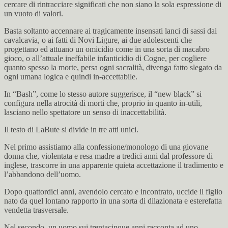
cercare di rintracciare significati che non siano la sola espressione di
un vuoto di valori.
Basta soltanto accennare ai tragicamente insensati lanci di sassi dai
cavalcavia, o ai fatti di Novi Ligure, ai due adolescenti che
progettano ed attuano un omicidio come in una sorta di macabro
gioco, o all’attuale ineffabile infanticidio di Cogne, per cogliere
quanto spesso la morte, persa ogni sacralità, divenga fatto slegato da
ogni umana logica e quindi in-accettabile.
In “Bash”, come lo stesso autore suggerisce, il “new black” si
configura nella atrocità di morti che, proprio in quanto in-utili,
lasciano nello spettatore un senso di inaccettabilità.
Il testo di LaBute si divide in tre atti unici.
Nel primo assistiamo alla confessione/monologo di una giovane
donna che, violentata e resa madre a tredici anni dal professore di
inglese, trascorre in una apparente quieta accettazione il tradimento e
l’abbandono dell’uomo.
Dopo quattordici anni, avendolo cercato e incontrato, uccide il figlio
nato da quel lontano rapporto in una sorta di dilazionata e esterefatta
vendetta trasversale.
Nel secondo, un uomo sui trentacinque anni racconta ad uno