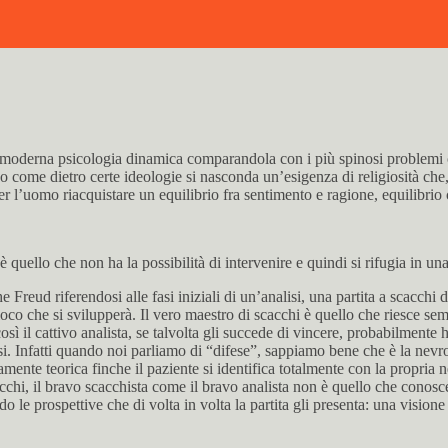
a moderna psicologia dinamica comparandola con i più spinosi problemi
ome dietro certe ideologie si nasconda un’esigenza di religiosità che, 
er l’uomo riacquistare un equilibrio fra sentimento e ragione, equilibrio
o è quello che non ha la possibilità di intervenire e quindi si rifugia in u
Freud riferendosi alle fasi iniziali di un’analisi, una partita a scacchi 
ioco che si svilupperà. Il vero maestro di scacchi è quello che riesce s
così il cattivo analista, se talvolta gli succede di vincere, probabilment
si. Infatti quando noi parliamo di “difese”, sappiamo bene che è la nevr
mente teorica finche il paziente si identifica totalmente con la propria 
cchi, il bravo scacchista come il bravo analista non è quello che conosce
 le prospettive che di volta in volta la partita gli presenta: una vision