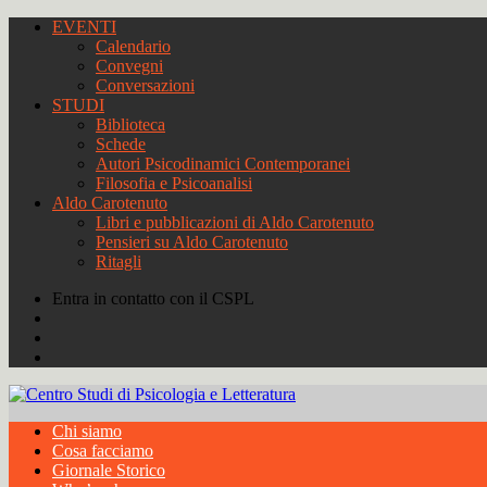
EVENTI
Calendario
Convegni
Conversazioni
STUDI
Biblioteca
Schede
Autori Psicodinamici Contemporanei
Filosofia e Psicoanalisi
Aldo Carotenuto
Libri e pubblicazioni di Aldo Carotenuto
Pensieri su Aldo Carotenuto
Ritagli
Entra in contatto con il CSPL
Chi siamo
Cosa facciamo
Giornale Storico