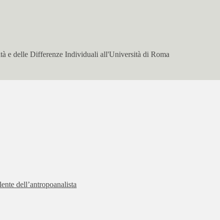
à e delle Differenze Individuali all'Università di Roma
lente dell’antropoanalista