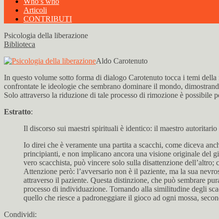
Who’s who
Articoli
CONTRIBUTI
Psicologia della liberazione
Biblioteca
Aldo Carotenuto
In questo volume sotto forma di dialogo Carotenuto tocca i temi dell
confrontate le ideologie che sembrano dominare il mondo, dimostrando c
Solo attraverso la riduzione di tale processo di rimozione è possibile p
Estratto
:
Il discorso sui maestri spirituali è identico: il maestro autoritari
Io direi che è veramente una partita a scacchi, come diceva anche 
principianti, e non implicano ancora una visione originale del g
vero scacchista, può vincere solo sulla disattenzione dell’altro; 
Attenzione però: l’avversario non è il paziente, ma la sua nevro
attraverso il paziente. Questa distinzione, che può sembrare pura
processo di individuazione. Tornando alla similitudine degli sca
quello che riesce a padroneggiare il gioco ad ogni mossa, secondo
Condividi: