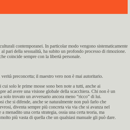
 culturali contemporanei. In particolar modo vengono sistematicamente
al pari della sessualità, ha subito un profondo processo di rimozione.
 che coincide sempre con la libertà personale.
na verità preconcetta; il maestro vero non è mai autoritario.
di cui solo le prime mosse sono ben note a tutti, anche ai
empre ad avere una visione globale della scacchiera. Chi non è un
e ha solo trovato un avversario ancora meno “ricco” di lui.
osi che si difende, anche se naturalmente non può farlo che
nevrosi, diventa sempre più concreta via via che si avanza nel
 a menadito una certa strategia, ossia una certa teoria, ma
e molto più vasta di quella che un qualsiasi manuale gli può dare.