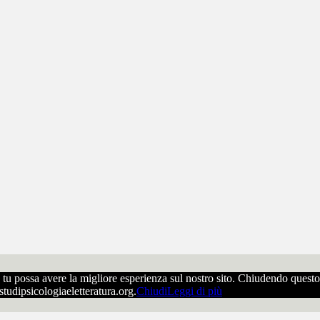
che tu possa avere la migliore esperienza sul nostro sito. Chiudendo ques
ostudipsicologiaeletteratura.org.
Chiudi
Leggi di più