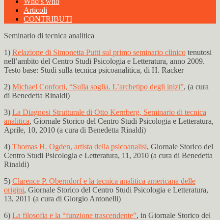
Who’s who
Articoli
CONTRIBUTI
Seminario di tecnica analitica
1)
Relazione di Simonetta Putti sul primo seminario clinico
tenutosi
nell’ambito del Centro Studi Psicologia e Letteratura, anno 2009.
Testo base: Studi sulla tecnica psicoanalitica, di H. Racker
2)
Michael Conforti, “Sulla soglia. L’archetipo degli inizi”
, (a cura
di Benedetta Rinaldi)
3)
La Diagnosi Strutturale di Otto Kernberg, Seminario di tecnica
analitica
, Giornale Storico del Centro Studi Psicologia e Letteratura,
Aprile, 10, 2010 (a cura di Benedetta Rinaldi)
4)
Thomas H. Ogden, artista della psicoanalisi
, Giornale Storico del
Centro Studi Psicologia e Letteratura, 11, 2010 (a cura di Benedetta
Rinaldi)
5)
Clarence P. Oberndorf e la tecnica analitica americana delle
origini
, Giornale Storico del Centro Studi Psicologia e Letteratura,
13, 2011 (a cura di Giorgio Antonelli)
6)
La filosofia e la “funzione trascendente”
, in Giornale Storico del