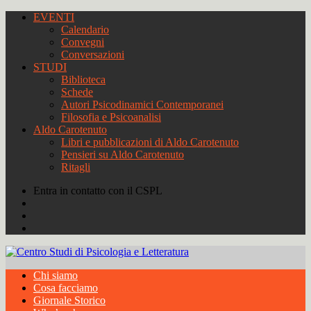
EVENTI
Calendario
Convegni
Conversazioni
STUDI
Biblioteca
Schede
Autori Psicodinamici Contemporanei
Filosofia e Psicoanalisi
Aldo Carotenuto
Libri e pubblicazioni di Aldo Carotenuto
Pensieri su Aldo Carotenuto
Ritagli
Entra in contatto con il CSPL
Chi siamo
Cosa facciamo
Giornale Storico