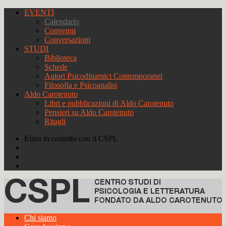
EVENTI
Calendario
Convegni
Conversazioni
STUDI
Biblioteca
Schede
Autori Psicodinamici Contemporanei
Filosofia e Psicoanalisi
Aldo Carotenuto
Libri e pubblicazioni di Aldo Carotenuto
Pensieri su Aldo Carotenuto
Ritagli
Entra in contatto con il CSPL
Chi siamo