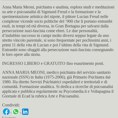
Anna Maria Meoni, psichiatra e analista, esplora studi e meditazioni
su arte e psicoanalisi di Sigmund Freud e la formazione e la
sperimentazione artistica del nipote, il pittore Lucian Freud nelle
complesse vicende socio politiche del ‘900 che li portano entrambi
esuli, in tempi ed età diversa, in Gran Bretagna per salvarsi dalla
persecuzione nazi-fascista come ebrei. Le due personalità,
d’indubbio successo in campi molto diversi seppur legate da uno
stretto vincolo parentale, si sono frequentate per pochissimi anni, i
primi 11 della vita di Lucian e poi l’ultimo della vita di Sigmund.
Entrambi sono sfuggiti alla persecuzione nazi-fascista consegnando
le loro opere alla storia.
INGRESSO LIBERO e GRATUITO fino esaurimento posti.
ANNA MARIA MEONI, medico psichiatra del servizio sanitario
nazionale (SSN) in Italia (1975-2006), già Primario Psichiatra dal
1980. Ha diretto Servizi Psichiatrici ospedalieri e territoriali e di
comunità. Formazione analitica. Si dedica a ricerche di psicoanalisi
applicata e pubblica regolarmente su Psycomedia.it e Voltapagina il
Giornale di Ecad la rubrica Arte e Psicoanalisi.
Condividi: