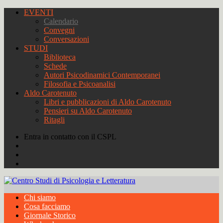
EVENTI
Calendario
Convegni
Conversazioni
STUDI
Biblioteca
Schede
Autori Psicodinamici Contemporanei
Filosofia e Psicoanalisi
Aldo Carotenuto
Libri e pubblicazioni di Aldo Carotenuto
Pensieri su Aldo Carotenuto
Ritagli
Entra in contatto con il CSPL
Chi siamo
Cosa facciamo
Giornale Storico