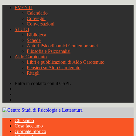
EVENTI
Calendario
Convegni
Conversazioni
STUDI
Biblioteca
Schede
Autori Psicodinamici Contemporanei
Filosofia e Psicoanalisi
Aldo Carotenuto
Libri e pubblicazioni di Aldo Carotenuto
Pensieri su Aldo Carotenuto
Ritagli
Entra in contatto con il CSPL
Chi siamo
Cosa facciamo
Giornale Storico