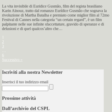
La vita invisibile di Euridice Gusmão, film del regista brasiliano
Karin Aïnouz, tratto dal romanzo Eurídice Gusmão che sognava la
rivoluzione di Martha Batalha e premiato come miglior film al 72mo
Festival di Cannes nella categoria “un certain regard”, è un film
palpitante nelle sue infinite sfaccettature, gravido di speranze e di
delusioni e di quel qualcos’altro che…
1
2
3
…
6
Successivo »
Iscriviti alla nostra Newsletter
Inserisci il tuo indirizzo email
Prossime attività
Dall’archivio del CSPL