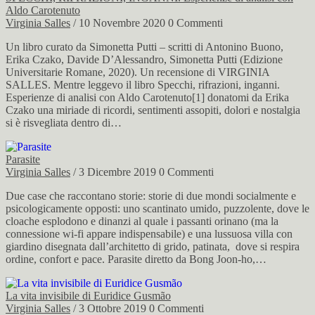
Aldo Carotenuto
Virginia Salles
/ 10 Novembre 2020
0 Commenti
Un libro curato da Simonetta Putti – scritti di Antonino Buono,
Erika Czako, Davide D’Alessandro, Simonetta Putti (Edizione
Universitarie Romane, 2020). Un recensione di VIRGINIA
SALLES. Mentre leggevo il libro Specchi, rifrazioni, inganni.
Esperienze di analisi con Aldo Carotenuto[1] donatomi da Erika
Czako una miriade di ricordi, sentimenti assopiti, dolori e nostalgia
si è risvegliata dentro di…
Parasite
Virginia Salles
/ 3 Dicembre 2019
0 Commenti
Due case che raccontano storie: storie di due mondi socialmente e
psicologicamente opposti: uno scantinato umido, puzzolente, dove le
cloache esplodono e dinanzi al quale i passanti orinano (ma la
connessione wi-fi appare indispensabile) e una lussuosa villa con
giardino disegnata dall’architetto di grido, patinata, dove si respira
ordine, confort e pace. Parasite diretto da Bong Joon-ho,…
La vita invisibile di Euridice Gusmão
Virginia Salles
/ 3 Ottobre 2019
0 Commenti