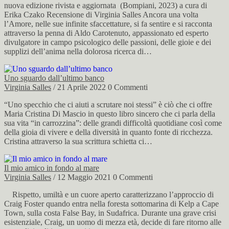
nuova edizione rivista e aggiornata (Bompiani, 2023) a cura di
Erika Czako Recensione di Virginia Salles Ancora una volta
l’Amore, nelle sue infinite sfaccettature, si fa sentire e si racconta
attraverso la penna di Aldo Carotenuto, appassionato ed esperto
divulgatore in campo psicologico delle passioni, delle gioie e dei
supplizi dell’anima nella dolorosa ricerca di…
Uno sguardo dall’ultimo banco
Virginia Salles
/ 21 Aprile 2022
0 Commenti
“Uno specchio che ci aiuti a scrutare noi stessi” è ciò che ci offre
Maria Cristina Di Mascio in questo libro sincero che ci parla della
sua vita “in carrozzina”: delle grandi difficoltà quotidiane così come
della gioia di vivere e della diversità in quanto fonte di ricchezza.
Cristina attraverso la sua scrittura schietta ci…
Il mio amico in fondo al mare
Virginia Salles
/ 12 Maggio 2021
0 Commenti
Rispetto, umiltà e un cuore aperto caratterizzano l’approccio di
Craig Foster quando entra nella foresta sottomarina di Kelp a Cape
Town, sulla costa False Bay, in Sudafrica. Durante una grave crisi
esistenziale, Craig, un uomo di mezza età, decide di fare ritorno alle