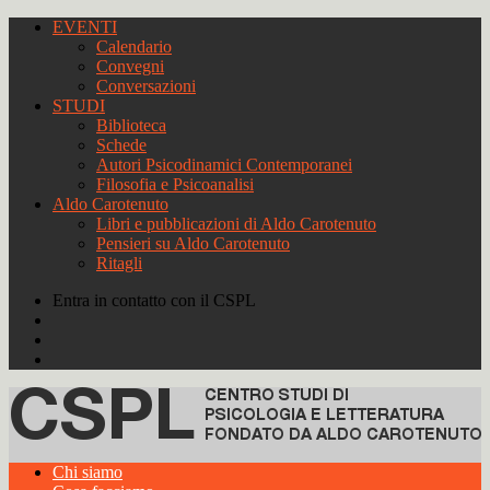
EVENTI
Calendario
Convegni
Conversazioni
STUDI
Biblioteca
Schede
Autori Psicodinamici Contemporanei
Filosofia e Psicoanalisi
Aldo Carotenuto
Libri e pubblicazioni di Aldo Carotenuto
Pensieri su Aldo Carotenuto
Ritagli
Entra in contatto con il CSPL
Chi siamo