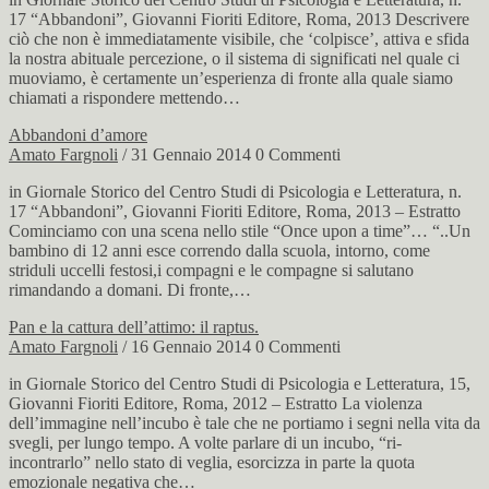
17 “Abbandoni”, Giovanni Fioriti Editore, Roma, 2013 Descrivere
ciò che non è immediatamente visibile, che ‘colpisce’, attiva e sfida
la nostra abituale percezione, o il sistema di significati nel quale ci
muoviamo, è certamente un’esperienza di fronte alla quale siamo
chiamati a rispondere mettendo…
Abbandoni d’amore
Amato Fargnoli
/ 31 Gennaio 2014
0 Commenti
in Giornale Storico del Centro Studi di Psicologia e Letteratura, n.
17 “Abbandoni”, Giovanni Fioriti Editore, Roma, 2013 – Estratto
Cominciamo con una scena nello stile “Once upon a time”… “..Un
bambino di 12 anni esce correndo dalla scuola, intorno, come
striduli uccelli festosi,i compagni e le compagne si salutano
rimandando a domani. Di fronte,…
Pan e la cattura dell’attimo: il raptus.
Amato Fargnoli
/ 16 Gennaio 2014
0 Commenti
in Giornale Storico del Centro Studi di Psicologia e Letteratura, 15,
Giovanni Fioriti Editore, Roma, 2012 – Estratto La violenza
dell’immagine nell’incubo è tale che ne portiamo i segni nella vita da
svegli, per lungo tempo. A volte parlare di un incubo, “ri-
incontrarlo” nello stato di veglia, esorcizza in parte la quota
emozionale negativa che…