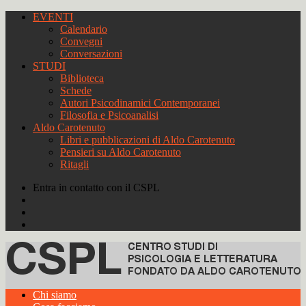
EVENTI
Calendario
Convegni
Conversazioni
STUDI
Biblioteca
Schede
Autori Psicodinamici Contemporanei
Filosofia e Psicoanalisi
Aldo Carotenuto
Libri e pubblicazioni di Aldo Carotenuto
Pensieri su Aldo Carotenuto
Ritagli
Entra in contatto con il CSPL
Chi siamo