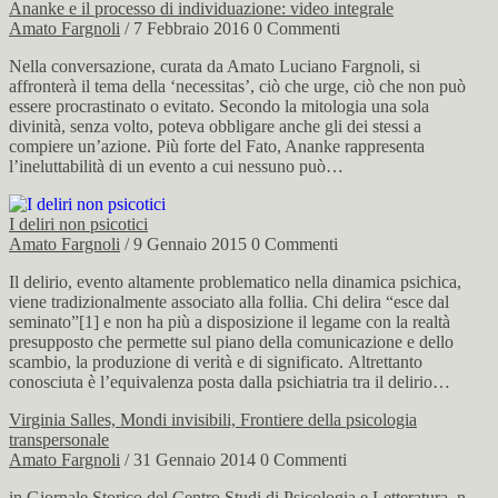
Ananke e il processo di individuazione: video integrale
Amato Fargnoli
/ 7 Febbraio 2016
0 Commenti
Nella conversazione, curata da Amato Luciano Fargnoli, si
affronterà il tema della ‘necessitas’, ciò che urge, ciò che non può
essere procrastinato o evitato. Secondo la mitologia una sola
divinità, senza volto, poteva obbligare anche gli dei stessi a
compiere un’azione. Più forte del Fato, Ananke rappresenta
l’ineluttabilità di un evento a cui nessuno può…
I deliri non psicotici
Amato Fargnoli
/ 9 Gennaio 2015
0 Commenti
Il delirio, evento altamente problematico nella dinamica psichica,
viene tradizionalmente associato alla follia. Chi delira “esce dal
seminato”[1] e non ha più a disposizione il legame con la realtà
presupposto che permette sul piano della comunicazione e dello
scambio, la produzione di verità e di significato. Altrettanto
conosciuta è l’equivalenza posta dalla psichiatria tra il delirio…
Virginia Salles, Mondi invisibili, Frontiere della psicologia
transpersonale
Amato Fargnoli
/ 31 Gennaio 2014
0 Commenti
in Giornale Storico del Centro Studi di Psicologia e Letteratura, n.