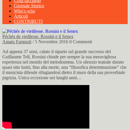
Cosa facciamo
Giornale Storico
Who’s who
Articoli
CONTRIBUTI
Péchés de vieillesse. Rossini e il Senex
Amato Fargnoli
/ 5 Novembre 2016
0 Commenti
Ad appena 37 anni, calato il sipario sul grande successo del
Guillaume Tell, Rossini chiude per sempre la sua meravigliosa
esperienza nel mondo del melodramma. Un silenzio teatrale durato
quasi otto lustri, fino alla morte, una “filosofica determinazione” che
il musicista difende rifugiandosi dietro il muro della sua proverbiale
pigrizia. Unica eccezione nei lunghi anni…